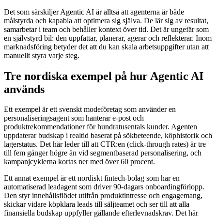
Det som särskiljer Agentic AI är alltså att agenterna är både
målstyrda och kapabla att optimera sig själva. De lär sig av resultat,
samarbetar i team och behåller kontext över tid. Det är ungefär som
en självstyrd bil: den uppfattar, planerar, agerar och reflekterar. Inom
marknadsföring betyder det att du kan skala arbetsuppgifter utan att
manuellt styra varje steg.
Tre nordiska exempel på hur Agentic AI
används
Ett exempel är ett svenskt modeföretag som använder en
personaliseringsagent som hanterar e-post och
produktrekommendationer för hundratusentals kunder. Agenten
uppdaterar budskap i realtid baserat på sökbeteende, köphistorik och
lagerstatus. Det här leder till att CTR:en (click-through rates) är tre
till fem gånger högre än vid segmentbaserad personalisering, och
kampanjcyklerna kortas ner med över 60 procent.
Ett annat exempel är ett nordiskt fintech-bolag som har en
automatiserad leadagent som driver 90-dagars onboardingförlopp.
Den styr innehållsflödet utifrån produktintresse och engagemang,
skickar vidare köpklara leads till säljteamet och ser till att alla
finansiella budskap uppfyller gällande efterlevnadskrav. Det här