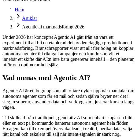
Hem
Artiklar
Agentic ai marknadsforing 2026
Under 2026 har konceptet Agentic AI gått från att vara ett
experiment till att bli en etablerad del av den dagliga produktionen i
marknadsföring. Branschrapporter visar att allt fler bolag nu kopplar
autonoma agenter till riktiga kampanjer och kundresor, vilket
innebär ett skifte där AI:n inte bara genererar innehåll – den planerar,
utför och optimerar helt själv.
Vad menas med Agentic AI?
Agentic AI är ett begrepp som allt oftare dyker upp när man talar om
autonoma agenter som får ett mål och sedan själva bryter ner det i
steg, resonerar, använder data och verktyg samt justerar kursen längs
vägen.
Till skillnad från traditionell, generativ AI som enbart skapar en bild
eller en text på kommando hanterar autonoma agenter hela flöden.
En agent kan till exempel övervaka leads i realtid, berika data, välja
rätt kanal och eskalera till sälj när intent-signalen är stark nog.