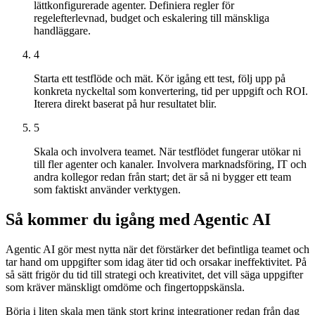
lättkonfigurerade agenter. Definiera regler för
regelefterlevnad, budget och eskalering till mänskliga
handläggare.
4
Starta ett testflöde och mät. Kör igång ett test, följ upp på
konkreta nyckeltal som konvertering, tid per uppgift och ROI.
Iterera direkt baserat på hur resultatet blir.
5
Skala och involvera teamet. När testflödet fungerar utökar ni
till fler agenter och kanaler. Involvera marknadsföring, IT och
andra kollegor redan från start; det är så ni bygger ett team
som faktiskt använder verktygen.
Så kommer du igång med Agentic AI
Agentic AI gör mest nytta när det förstärker det befintliga teamet och
tar hand om uppgifter som idag äter tid och orsakar ineffektivitet. På
så sätt frigör du tid till strategi och kreativitet, det vill säga uppgifter
som kräver mänskligt omdöme och fingertoppskänsla.
Börja i liten skala men tänk stort kring integrationer redan från dag