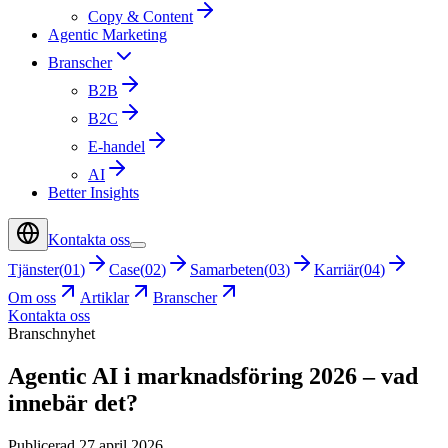
Copy & Content
Agentic Marketing
Branscher
B2B
B2C
E-handel
AI
Better Insights
Kontakta oss
Tjänster
(
01
)
Case
(
02
)
Samarbeten
(
03
)
Karriär
(
04
)
Om oss
Artiklar
Branscher
Kontakta oss
Branschnyhet
Agentic AI i marknadsföring 2026 – vad
innebär det?
Publicerad 27 april 2026