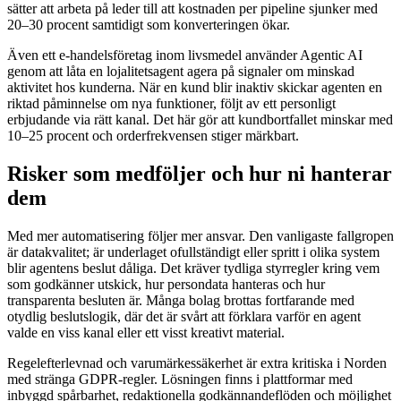
sätter att arbeta på leder till att kostnaden per pipeline sjunker med
20–30 procent samtidigt som konverteringen ökar.
Även ett e-handelsföretag inom livsmedel använder Agentic AI
genom att låta en lojalitetsagent agera på signaler om minskad
aktivitet hos kunderna. När en kund blir inaktiv skickar agenten en
riktad påminnelse om nya funktioner, följt av ett personligt
erbjudande via rätt kanal. Det här gör att kundbortfallet minskar med
10–25 procent och orderfrekvensen stiger märkbart.
Risker som medföljer och hur ni hanterar
dem
Med mer automatisering följer mer ansvar. Den vanligaste fallgropen
är datakvalitet; är underlaget ofullständigt eller spritt i olika system
blir agentens beslut dåliga. Det kräver tydliga styrregler kring vem
som godkänner utskick, hur persondata hanteras och hur
transparenta besluten är. Många bolag brottas fortfarande med
otydlig beslutslogik, där det är svårt att förklara varför en agent
valde en viss kanal eller ett visst kreativt material.
Regelefterlevnad och varumärkessäkerhet är extra kritiska i Norden
med stränga GDPR-regler. Lösningen finns i plattformar med
inbyggd spårbarhet, redaktionella godkännandeflöden och möjlighet