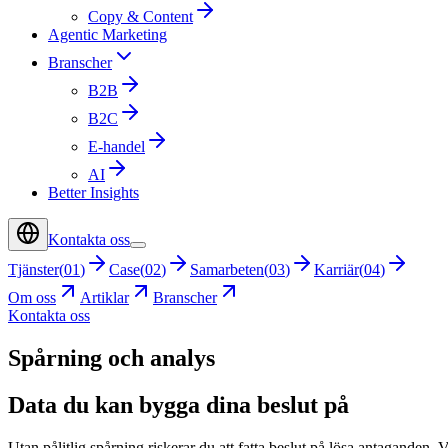
Copy & Content
Agentic Marketing
Branscher
B2B
B2C
E-handel
AI
Better Insights
Kontakta oss
Tjänster
(
01
)
Case
(
02
)
Samarbeten
(
03
)
Karriär
(
04
)
Om oss
Artiklar
Branscher
Kontakta oss
Spårning och analys
Data du kan bygga dina beslut på
Utan pålitlig spårning riskerar du att fatta beslut på lösa antaganden. 