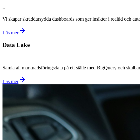
+
Vi skapar skräddarsydda dashboards som ger insikter i realtid och aut
Läs mer
Data Lake
+
Samla all marknadsföringsdata på ett ställe med BigQuery och skalbar
Läs mer