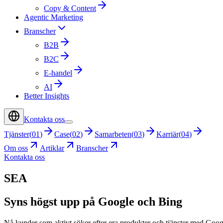
Copy & Content
Agentic Marketing
Branscher
B2B
B2C
E-handel
AI
Better Insights
Kontakta oss
Tjänster
(
01
)
Case
(
02
)
Samarbeten
(
03
)
Karriär
(
04
)
Om oss
Artiklar
Branscher
Kontakta oss
SEA
Syns högst upp på Google och Bing
Nå kunder som aktivt söker efter era produkter och tjänster med Goo