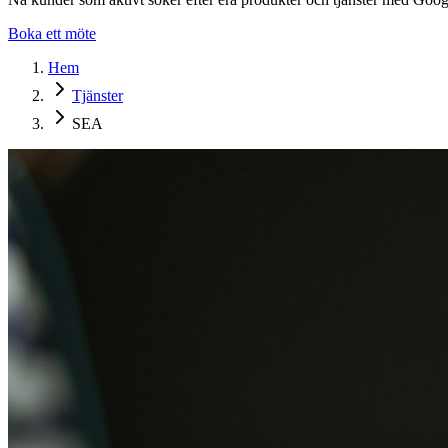
Boka ett möte
Hem
Tjänster
SEA