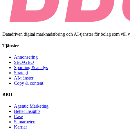
Datadriven digital marknadsföring och AI-tjänster för bolag som vill 
Tjänster
Annonsering
SEO/GEO
Spårning & analys
Strategi
AI-tjänster
Copy & content
BBO
Agentic Marketing
Better Insights
Case
Samarbeten
Karriär