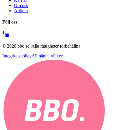
Karriär
Om oss
Artiklar
Följ oss
©
2026
bbo.se.
Alla rättigheter förbehållna.
Integritetspolicy
Allmänna villkor