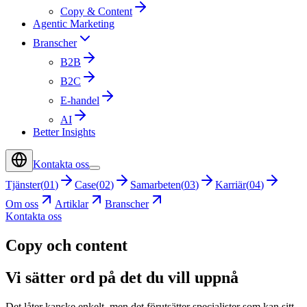
Copy & Content
Agentic Marketing
Branscher
B2B
B2C
E-handel
AI
Better Insights
Kontakta oss
Tjänster
(
01
)
Case
(
02
)
Samarbeten
(
03
)
Karriär
(
04
)
Om oss
Artiklar
Branscher
Kontakta oss
Copy och content
Vi sätter ord på det du vill uppnå
Det låter kanske enkelt, men det förutsätter specialister som kan sitt