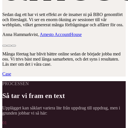
Sedan dag ett har vi sett effekt av de insatser ni på BBO genomfört
och föreslagit. Vi ser en enorm ökning av sessioner till vår
webbplats, vilket genererat många förfrågningar och affärer för oss.
Anna Hammarkvist
,
Amesto AccountHouse
Många företag har blivit bättre online sedan de började jobba med
oss. Vi trivs bäst med långa samarbeten, och det syns i resultaten.
Läs mer om det i våra case.
Case
PROCESSEN
Så tar vi fram en text
Upplägget kan såklart variera lite från uppdrag till uppdrag, men i
grunden jobbar vi så här:
01