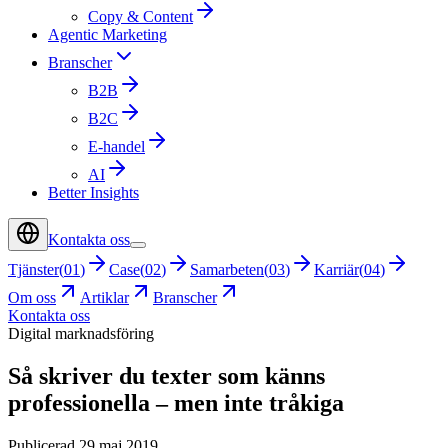
Copy & Content
Agentic Marketing
Branscher
B2B
B2C
E-handel
AI
Better Insights
Kontakta oss
Tjänster
(
01
)
Case
(
02
)
Samarbeten
(
03
)
Karriär
(
04
)
Om oss
Artiklar
Branscher
Kontakta oss
Digital marknadsföring
Så skriver du texter som känns
professionella – men inte tråkiga
Publicerad 29 maj 2019