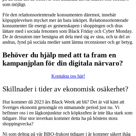
som möjligt.
För den relationsorienterade konsumenten däremot, innebär
köpupplevelsen mycket mer än bara inköpet. Relationsorienterade
konsumenter får energi av gemenskapen i shoppingen och dras
lättare med i sociala fenomen som Black Friday och Cyber Monday.
De är dessutom mer benägna att dela med sig av sina, och ta del av
andras, fynd på sociala medier samt lämna recensioner och ge betyg.
Behöver du hjälp med att ta fram en
kampanjplan för din digitala närvaro?
Kontakta oss här!
Skillnader i tider av ekonomisk osäkerhet?
Hur kommer då 2023 års Black Week att bli? Det är väl känt att
Sveriges ekonomi genomgår en utmanande period just nu. Vi
befinner oss i en lågkonjunktur och köpkraften är inte lika stark som
tidigare. Hur stor inverkan kommer detta ha på höstens stora
shoppingvecka?
Ni som deltog på vår BBO-frukost tidigare i år kommer säkert ihåg