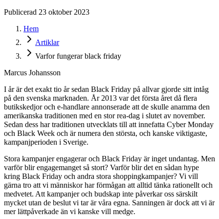
Publicerad 23 oktober 2023
Hem
Artiklar
Varfor fungerar black friday
Marcus Johansson
I år är det exakt tio år sedan Black Friday på allvar gjorde sitt intåg
på den svenska marknaden. År 2013 var det första året då flera
butikskedjor och e-handlare annonserade att de skulle anamma den
amerikanska traditionen med en stor rea-dag i slutet av november.
Sedan dess har traditionen utvecklats till att innefatta Cyber Monday
och Black Week och är numera den största, och kanske viktigaste,
kampanjperioden i Sverige.
Stora kampanjer engagerar och Black Friday är inget undantag. Men
varför blir engagemanget så stort? Varför blir det en sådan hype
kring Black Friday och andra stora shoppingkampanjer? Vi vill
gärna tro att vi människor har förmågan att alltid tänka rationellt och
medvetet. Att kampanjer och budskap inte påverkar oss särskilt
mycket utan de beslut vi tar är våra egna. Sanningen är dock att vi är
mer lättpåverkade än vi kanske vill medge.