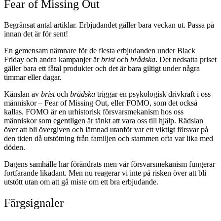
Fear of Missing Out
Begränsat antal artiklar. Erbjudandet gäller bara veckan ut. Passa på
innan det är för sent!
En gemensam nämnare för de flesta erbjudanden under Black
Friday och andra kampanjer är
brist
och
brådska
. Det nedsatta priset
gäller bara ett fåtal produkter och det är bara giltigt under några
timmar eller dagar.
Känslan av
brist
och
brådska
triggar en psykologisk drivkraft i oss
människor – Fear of Missing Out, eller FOMO, som det också
kallas. FOMO är en urhistorisk försvarsmekanism hos oss
människor som egentligen är tänkt att vara oss till hjälp. Rädslan
över att bli övergiven och lämnad utanför var ett viktigt försvar på
den tiden då utstötning från familjen och stammen ofta var lika med
döden.
Dagens samhälle har förändrats men vår försvarsmekanism fungerar
fortfarande likadant. Men nu reagerar vi inte på risken över att bli
utstött utan om att gå miste om ett bra erbjudande.
Färgsignaler