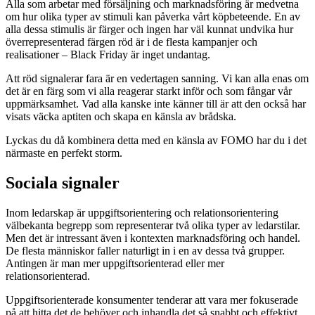
Alla som arbetar med försäljning och marknadsföring är medvetna
om hur olika typer av stimuli kan påverka vårt köpbeteende. En av
alla dessa stimulis är färger och ingen har väl kunnat undvika hur
överrepresenterad färgen röd är i de flesta kampanjer och
realisationer – Black Friday är inget undantag.
Att röd signalerar fara är en vedertagen sanning. Vi kan alla enas om
det är en färg som vi alla reagerar starkt inför och som fångar vår
uppmärksamhet. Vad alla kanske inte känner till är att den också har
visats väcka aptiten och skapa en känsla av brådska.
Lyckas du då kombinera detta med en känsla av FOMO har du i det
närmaste en perfekt storm.
Sociala signaler
Inom ledarskap är uppgiftsorientering och relationsorientering
välbekanta begrepp som representerar två olika typer av ledarstilar.
Men det är intressant även i kontexten marknadsföring och handel.
De flesta människor faller naturligt in i en av dessa två grupper.
Antingen är man mer uppgiftsorienterad eller mer
relationsorienterad.
Uppgiftsorienterade konsumenter tenderar att vara mer fokuserade
på att hitta det de behöver och inhandla det så snabbt och effektivt