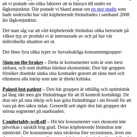
att vi pratade om olika faktorer att ta hänsyn till under en
lågkonjunktur. Där pratade vi bland annat om
en stor studie
som
hade undersökt hur vårt köpbeteende förändrades i samband 2008
års lågkonjunktur.
Det man såg var att vårt köpbeteende förändras olika beroende på
vilken typ av produkt vi är intresserade av och på hur vår
individuella situation ser ut.
Det finns fyra olika typer av huvudsakliga konsumentgrupper:
Slam-on-the-brakes
–
Detta är konsumenter som är som mest
sårbara, och som drabbas hårdast ekonomiskt. Den här gruppen
försöker drastiskt sänka sina kostnader genom att sluta med och
eliminera alla inköp som inte är direkt kritiska.
Pained-but-patient
–
Den här gruppen är uthållig och optimistisk
på lång sikt men gör förändringar för att få kontroll kortsiktigt. De
drar ner på sina inköp och kan göra förändringar i sin livsstil för att
vara på den säkra sidan. Generellt sett utgör den här gruppen det
största segmentet på marknaden.
Comfortably-well-off
–
Hit hör konsumenter vars ekonomi inte
påverkas i särskilt hög grad. Deras köpbeteende förändras inte
nämnvärt. De konsumerar nära nivåerna före recessionen, även om