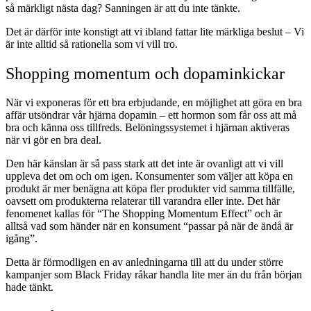
så märkligt nästa dag? Sanningen är att du inte tänkte.
Det är därför inte konstigt att vi ibland fattar lite märkliga beslut – Vi
är inte alltid så rationella som vi vill tro.
Shopping momentum och dopaminkickar
När vi exponeras för ett bra erbjudande, en möjlighet att göra en bra
affär utsöndrar vår hjärna dopamin – ett hormon som får oss att må
bra och känna oss tillfreds. Belöningssystemet i hjärnan aktiveras
när vi gör en bra deal.
Den här känslan är så pass stark att det inte är ovanligt att vi vill
uppleva det om och om igen. Konsumenter som väljer att köpa en
produkt är mer benägna att köpa fler produkter vid samma tillfälle,
oavsett om produkterna relaterar till varandra eller inte. Det här
fenomenet kallas för “The Shopping Momentum Effect” och är
alltså vad som händer när en konsument “passar på när de ändå är
igång”.
Detta är förmodligen en av anledningarna till att du under större
kampanjer som Black Friday råkar handla lite mer än du från början
hade tänkt.