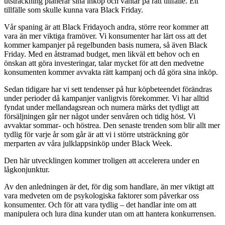
utsträckning planerar sina inköp och väntar på rätt tillfälle. Ett
tillfälle som skulle kunna vara Black Friday.
Vår spaning är att Black Fridayoch andra, större reor kommer att
vara än mer viktiga framöver. Vi konsumenter har lärt oss att det
kommer kampanjer på regelbunden basis numera, så även Black
Friday. Med en åtstramad budget, men likväl ett behov och en
önskan att göra investeringar, talar mycket för att den medvetne
konsumenten kommer avvakta rätt kampanj och då göra sina inköp.
Sedan tidigare har vi sett tendenser på hur köpbeteendet förändras
under perioder då kampanjer vanligtvis förekommer. Vi har alltid
fyndat under mellandagsrean och numera märks det tydligt att
försäljningen går ner något under senvåren och tidig höst. Vi
avvaktar sommar- och höstrea. Den senaste trenden som blir allt mer
tydlig för varje år som går är att vi i större utsträckning gör
merparten av våra julklappsinköp under Black Week.
Den här utvecklingen kommer troligen att accelerera under en
lågkonjunktur.
Av den anledningen är det, för dig som handlare, än mer viktigt att
vara medveten om de psykologiska faktorer som påverkar oss
konsumenter. Och för att vara tydlig – det handlar inte om att
manipulera och lura dina kunder utan om att hantera konkurrensen.