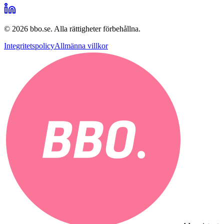
©
2026
bbo.se.
Alla rättigheter förbehållna.
Integritetspolicy
Allmänna villkor