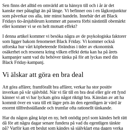
Sen finns det alltid en omvärld att ta hänsyn till och i år är det
kanske mer påtagligt än på länge. Vi befinner oss i en lågkonjunktur
som påverkar oss alla, inte minst handeln. Innebär det att Black
Fridays tio-årsjubileum kommer att passera förbi nästintill obemärkt
eller kommer vi se en helt motsatt effekt?
I denna artikel kommer vi besöka några av de psykologiska faktorer
som ligger bakom fenomenet Black Friday. Vi kommer också
utforska hur vårt köpbeteende förändras i tider av ekonomisk
osäkerhet och resonera kring vilken effekt detta kan ha på årets
kampanjer samt vad du behöver tänka på för att lyckas med din
Black Friday-kampanj.
Vi älskar att göra en bra deal
Att göra affärer, framförallt bra affärer, verkar ha stor positiv
inverkan på vår självbild. När vi får till en bra deal eller gör ett fynd
känner vi att vi har lyckats göra något riktigt bra. Känslan av att ha
kommit över en vara till ett lägre pris än den egentligen är värd är
enormt tillfredsställande och trumfar ofta rationellt tänkande.
Har du någon gång köpt en ny, helt onödig pryl som kändes helt rätt
då för att några dagar senare fundera på vad du egentligen tänkte
på? Varför kan ett beslut som kändes så självklart ena dagen verka