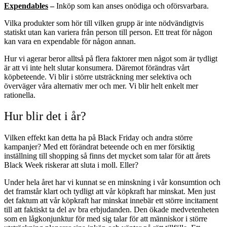
Expendables
–
Inköp som kan anses onödiga och oförsvarbara.
Vilka produkter som hör till vilken grupp är inte nödvändigtvis
statiskt utan kan variera från person till person. Ett treat för någon
kan vara en expendable för någon annan.
Hur vi agerar beror alltså på flera faktorer men något som är tydligt
är att vi inte helt slutar konsumera. Däremot förändras vårt
köpbeteende. Vi blir i större utsträckning mer selektiva och
överväger våra alternativ mer och mer. Vi blir helt enkelt mer
rationella.
Hur blir det i år?
Vilken effekt kan detta ha på Black Friday och andra större
kampanjer? Med ett förändrat beteende och en mer försiktig
inställning till shopping så finns det mycket som talar för att årets
Black Week riskerar att sluta i moll. Eller?
Under hela året har vi kunnat se en minskning i vår konsumtion och
det framstår klart och tydligt att vår köpkraft har minskat. Men just
det faktum att vår köpkraft har minskat innebär ett större incitament
till att faktiskt ta del av bra erbjudanden. Den ökade medvetenheten
som en lågkonjunktur för med sig talar för att människor i större