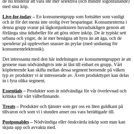
de nu tenderar att vara lite mer selektiva (och mindre iögonfallande)
med sina köp.
Live-for-today
–
En konsumentgrupp som fortsätter som vanligt
och är för det mesta inte orolig över besparingar. Konsumenterna i
denna grupp svarar på lågkonjunkturen huvudsakligen genom att
förlänga sina tidtabeller för att göra större inköp. De är typiskt sett
urbana och yngre, de är mer benägna att hyra än att äga, och de
spenderar på upplevelser snarare än prylar (med undantag för
konsumentelektronik).
Det intressanta med den här indelningen av konsumentgrupper är att
gemene man nödvändigtvis inte är låst till enbart en grupp. Vårt
köpbeteende kan skifta mellan dessa segment beroende på vilken
typ av produkter vi är intresserade av. Även produkttyper kan delas
in i fyra olika segment.
Essentials
–
Produkter som är nödvändiga för vår överlevnad och
kritiska för vårt välbefinnande.
Treats
–
Produkter och tjänster som ger oss en liten guldkant på
tillvaron och som vi i stunden anser oss vara berättigade till.
Postponables
–
Nödvändiga eller önskvärda inköp som man kan
skjuta upp och avvakta med.