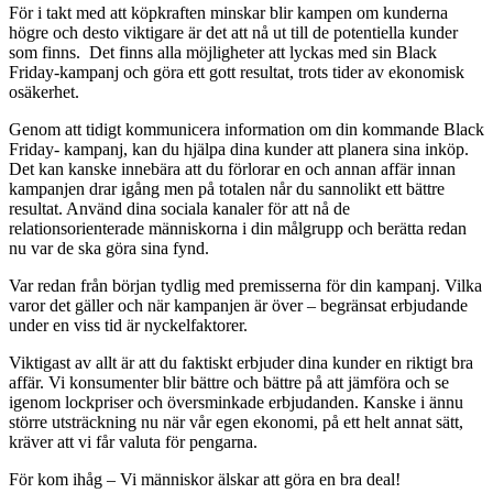
För i takt med att köpkraften minskar blir kampen om kunderna
högre och desto viktigare är det att nå ut till de potentiella kunder
som finns. Det finns alla möjligheter att lyckas med sin Black
Friday-kampanj och göra ett gott resultat, trots tider av ekonomisk
osäkerhet.
Genom att tidigt kommunicera information om din kommande Black
Friday- kampanj, kan du hjälpa dina kunder att planera sina inköp.
Det kan kanske innebära att du förlorar en och annan affär innan
kampanjen drar igång men på totalen når du sannolikt ett bättre
resultat. Använd dina sociala kanaler för att nå de
relationsorienterade människorna i din målgrupp och berätta redan
nu var de ska göra sina fynd.
Var redan från början tydlig med premisserna för din kampanj. Vilka
varor det gäller och när kampanjen är över – begränsat erbjudande
under en viss tid är nyckelfaktorer.
Viktigast av allt är att du faktiskt erbjuder dina kunder en riktigt bra
affär. Vi konsumenter blir bättre och bättre på att jämföra och se
igenom lockpriser och översminkade erbjudanden. Kanske i ännu
större utsträckning nu när vår egen ekonomi, på ett helt annat sätt,
kräver att vi får valuta för pengarna.
För kom ihåg – Vi människor älskar att göra en bra deal!