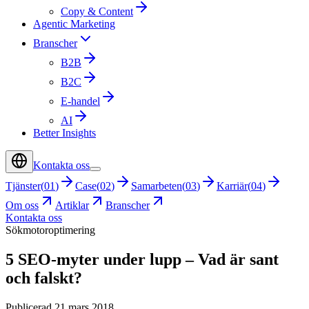
Copy & Content
Agentic Marketing
Branscher
B2B
B2C
E-handel
AI
Better Insights
Kontakta oss
Tjänster
(
01
)
Case
(
02
)
Samarbeten
(
03
)
Karriär
(
04
)
Om oss
Artiklar
Branscher
Kontakta oss
Sökmotoroptimering
5 SEO-myter under lupp – Vad är sant
och falskt?
Publicerad 21 mars 2018