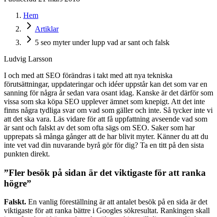
Hem
Artiklar
5 seo myter under lupp vad ar sant och falsk
Ludvig Larsson
I och med att SEO förändras i takt med att nya tekniska
förutsättningar, uppdateringar och idéer uppstår kan det som var en
sanning för några år sedan vara osant idag. Kanske är det därför som
vissa som ska köpa SEO upplever ämnet som knepigt. Att det inte
finns några tydliga svar om vad som gäller och inte. Så tycker inte vi
att det ska vara. Läs vidare för att få uppfattning avseende vad som
är sant och falskt av det som ofta sägs om SEO. Saker som har
upprepats så många gånger att de har blivit myter. Känner du att du
inte vet vad din nuvarande byrå gör för dig? Ta en titt på den sista
punkten direkt.
”Fler besök på sidan är det viktigaste för att ranka
högre”
Falskt.
En vanlig föreställning är att antalet besök på en sida är det
viktigaste för att ranka bättre i Googles sökresultat. Rankingen skall