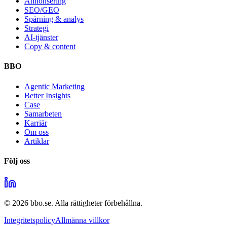
Annonsering
SEO/GEO
Spårning & analys
Strategi
AI-tjänster
Copy & content
BBO
Agentic Marketing
Better Insights
Case
Samarbeten
Karriär
Om oss
Artiklar
Följ oss
©
2026
bbo.se.
Alla rättigheter förbehållna.
Integritetspolicy
Allmänna villkor