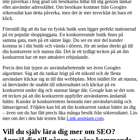
inte påverkas i hög grad om besökarna hittar till dig genom länkar
eller använder adressfältet. Om besökare kommer från Googles
sökresultat kan detta påverka, men det är mer invecklat än bara ett
klick.
Föreställ dig att du har en fysisk butik som ligger perfekt stationerad
på en populär shoppinggata. En konkurrerande butik finns på
samma gata, men på ett sämre läge. Du ser en stor del kunder
komma in i din butik och vända i dörren, för att sedan direkt gå till
din konkurrent och stanna där. Det är ett tydligt tecken på att din
konkurrent har ett mer attraktivt erbjudande.
Precis den här typen av användarbeteende ser även Googles
algoritmer. Säg att du rankar högt på ett sökord och de flesta
användare klickar sig in till din webbplats. Men istället för att stanna,
så återvänder de snabbt till sökresultatet och klickar på en
konkurrent under dig och stannar länge där. Google kan se det som
ett tecken på att din konkurrent uppfyller användarens ändamål
bättre. Kanske är konkurrentens hemsida mer användarvänlig och
lättnavigerad. Följden kan bli att din konkurrent rankar bättre än dig
– även om du har fått precis lika många besök från sökresultatet. Läs
mer om det i den här texten från
Link-assistant.com
.
Vill du själv lära dig mer om SEO?