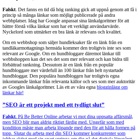
Falskt
. Det fanns en tid då hög ranking gick att uppnå genom att få i
princip så många länkar som möjligt publicerade på andra
webbplatser. Idag har Google anpassat sina länkalgoritmer för att
bättre förstå vilka länkar som har ett verkligt användarvärde.
Nyckelord som utmärker en bra länk är relevans och kvalitet.
Om en webbshop som säljer hundleksaker får en länk från en
tandläkarmottagnings hemsida kommer den troligtvis inte ses som
relevant av Google. Om en hundbloggare däremot länkar till
webbshoppen kan det ses det som mer relevant och kan bidra till
förbättrad rankning. Dessutom är en länk från en populär
hundbloggare mer värdefull än 100 länkar från helt nystartade
hundbloggar. Den populära hundbloggen har troligtvis egna
inkommande länkar från relevanta källor och ses som mer auktoritär
av Googles länkalgoritmer. Läs ett av våra egna
blogginlägg om
länkar här!
”SEO är ett projekt med ett tydligt slut”
Falskt
. På Be Better Online arbetar vi mot dina uppsatta affärsmål,
men SEO blir man aldrig riktigt färdig med. Ungefär som med
kondition måste man arbeta löpande med den för att hålla formen på
topp. Slutar du arbeta med din SEO kommer konkurrenter som
jobbar aktivt med sin snart springa om dig på det digitala löpspåret.