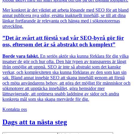
Mer konkret är det viktigt att arbeta löpande med SEO för att bland
annat publicera nya sidor, ersätta inaktuellt innehåll, se till att dina
länkar fortfarande är relevanta och hänga med i sökmotorernas
utveckling.
”Det är svårt att förstå vad vår SEO-byrå gör för
oss, eftersom det är så abstrakt och komplext”
Borde vara falskt.
En seriös aktör ska kunna förklara för dig vilka
insatser de gör och hur ofta. Den här typen av transparens är långt
ifrån omöjlig att uppnå. SEO är inte så abstrakt som det kanske
verkar, och komplexiteten ska kunna förklaras av den som kan sin
sak. Bland annat innebär SEO att skapa innehåll genom att förstå
och möta användarens behov, att göra det möjligt för människor och
sökmotorer att upptäcka innehållet, göra hemsidor mer
lättnavigerade, att optimera snabb laddning av sidor och andra
konkreta mål som ska skapa mervärde för dig.
Kontakta oss
Dags att ta nästa steg