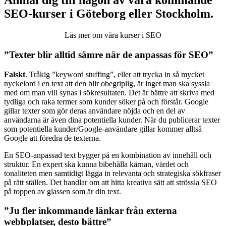
Anmäl dig till någon av våra kommande
SEO-kurser i Göteborg eller Stockholm.
Läs mer om våra kurser i SEO
”Texter blir alltid sämre när de anpassas för SEO”
Falskt
. Tråkig ”keyword stuffing”, eller att trycka in så mycket
nyckelord i en text att den blir obegriplig, är inget man ska syssla
med om man vill synas i sökresultaten. Det är bättre att skriva med
tydliga och raka termer som kunder söker på och förstår. Google
gillar texter som gör deras användare nöjda och en del av
användarna är även dina potentiella kunder. När du publicerar texter
som potentiella kunder/Google-användare gillar kommer alltså
Google att föredra de texterna.
En SEO-anpassad text bygger på en kombination av innehåll och
struktur. En expert ska kunna bibehålla kärnan, värdet och
tonaliteten men samtidigt lägga in relevanta och strategiska sökfraser
på rätt ställen. Det handlar om att hitta kreativa sätt att strössla SEO
på toppen av glassen som är din text.
”Ju fler inkommande länkar från externa
webbplatser, desto bättre”