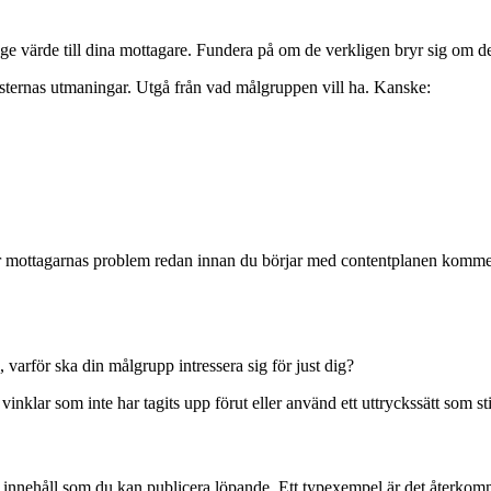
ge värde till dina mottagare. Fundera på om de verkligen bryr sig om det
isternas utmaningar. Utgå från vad målgruppen vill ha. Kanske:
er mottagarnas problem redan innan du börjar med contentplanen kommer g
varför ska din målgrupp intressera sig för just dig?
vinklar som inte har tagits upp förut eller använd ett uttryckssätt som s
av innehåll som du kan publicera löpande. Ett typexempel är det åter