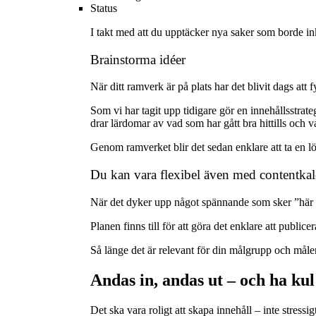
Status
I takt med att du upptäcker nya saker som borde ink
Brainstorma idéer
När ditt ramverk är på plats har det blivit dags at
Som vi har tagit upp tidigare gör en innehållsstrat
drar lärdomar av vad som har gått bra hittills och va
Genom ramverket blir det sedan enklare att ta en lös
Du kan vara flexibel även med contentka
När det dyker upp något spännande som sker ”här o
Planen finns till för att göra det enklare att publice
Så länge det är relevant för din målgrupp och måle
Andas in, andas ut – och ha kul
Det ska vara roligt att skapa innehåll – inte stressi