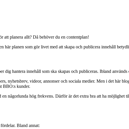
ör att planera allt? Då behöver du en contentplan!
en här planen som gör livet med att skapa och publicera innehåll betydl
lper dig hantera innehåll som ska skapas och publiceras. Ibland används o
rs, nyhetsbrev, videor, annonser och sociala medier. Men i det här blog
r åt BBO:s kunder.
med en någorlunda hög frekvens.
Därför är det extra bra att ha möjlighet 
a fördelar. Bland annat: