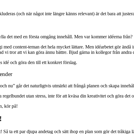
luderas (och när något inte längre känns relevant) är det bara att juster
t fylla det med en första omgång innehåll. Men var kommer idéerna från?
egi med content-teman det hela mycket lättare. Men idéarbetet gör ändå in
d vi tror att vi kan göra ännu bättre. Bjud gärna in kollegor från andra d
 idé och göra den till ett konkret förslag.
lender
ch nu” går det naturligtvis utmärkt att frångå planen och skapa innehå
ra regelbundet utan stress, inte för att kväsa din kreativitet och göra det o
n, kör på!
!
gt! Så ta ett par djupa andetag och sätt ihop en plan som gör det tråkiga l