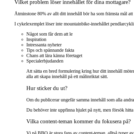
Vilket problem löser innehållet för dina mottagare?
Åtminstone 80% av allt ditt innehåll bör ha som främsta mål att 
I cykelexemplet löser inte mountainbike-innehållet pendlarcykl
Något som får dem att le
Inspiration
Intressanta nyheter
Tips och spännande fakta
Chans att lära känna företaget
Specialerbjudanden
Att sätta en bred formulering kring hur ditt innehåll möt
alla att skapa innehåll på ett målinriktat sätt.
Hur sticker du ut?
Om du publicerar ungefär samma innehåll som alla andra, 
Du behöver inte uppfinna hjulet på nytt, men försök hitta 
Vilka content-teman kommer du fokusera på?
Vi på BBO är stora fans av content-teman, alltså typer 