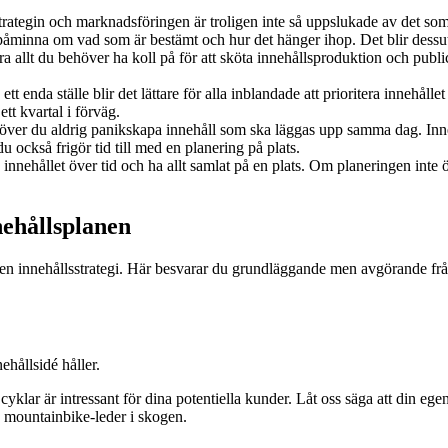
strategin och marknadsföringen är troligen inte så uppslukade av det so
t påminna om vad som är bestämt och hur det hänger ihop. Det blir dessut
ra allt du behöver ha koll på för att sköta innehållsproduktion och publi
ett enda ställe blir det lättare för alla inblandade att prioritera innehål
ett kvartal i förväg.
höver du aldrig panikskapa innehåll som ska läggas upp samma dag. Inne
 också frigör tid till med en planering på plats.
a innehållet över tid och ha allt samlat på en plats. Om planeringen inte
nehållsplanen
 en innehållsstrategi. Här besvarar du grundläggande men avgörande frå
ehållsidé håller.
 cyklar är intressant för dina potentiella kunder.
Låt oss säga att din egen
lda mountainbike-leder i skogen.