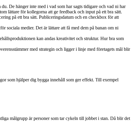
m du. De hänger inte med i vad som har sagts tidigare och vad ni har
om lättare för kollegorna att ge feedback och input på ett bra sätt.
cering på ett bra sätt. Publiceringsdatum och en checkbox för att
let för sociala medier. Det är lättare att få med dem på banan om ni
hållsproduktionen kan andas kreativitet och struktur. Hur bra som
 överensstämmer med strategin och ligger i linje med företagets mål blir
gor som hjälper dig bygga innehåll som ger effekt. Till exempel
tliga målgrupp är personer som tar cykeln till jobbet i stan. Då blir det