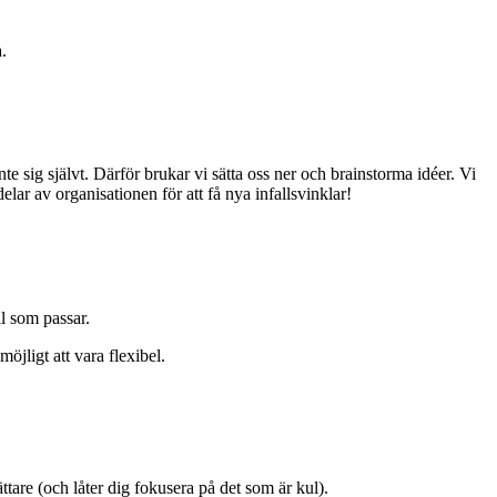
a.
te sig självt.
Därför brukar vi sätta oss ner och brainstorma idéer. Vi
elar av organisationen för att få nya infallsvinklar!
ll som passar.
möjligt att vara flexibel.
ättare (och låter dig fokusera på det som är kul).