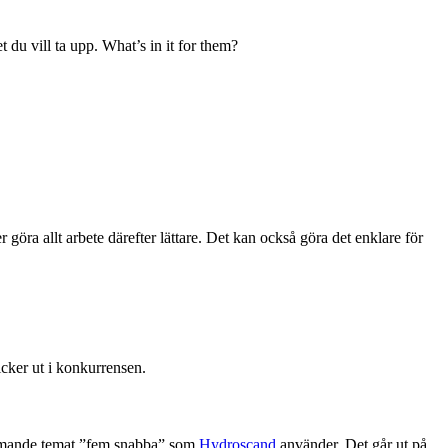
 du vill ta upp. What’s in it for them?
öra allt arbete därefter lättare. Det kan också göra det enklare för
ticker ut i konkurrensen.
kommande temat ”fem snabba” som
Hydroscand
använder. Det går ut på