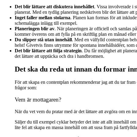
Det blir lättare att diskutera innehållet
. Vissa involverade i 
planerat. Med en tydlig planering nedskriven blir det lättare at
Inget faller mellan stolarna
. Planen kan formas för att inklude
schemalägga inlägg till exempel.
Planeringen blir av
. När planeringen är officiell och samlas på 
kommer överens om att fylla på en skriftlig plan en månad eller 
Du slipper stå utan innehåll
. Med en välfylld contentplan be
helst! Givetvis finns utrymme för spontana innehållsidéer, som du
Det blir lättare att följa strategin
. Du får möjlighet att planer
det lättare att upptäcka och dra i handbromsen.
Det ska du reda ut innan du formar in
För att skapa en contentplan rekommenderar jag att du tar fram
frågor som:
Vem är mottagaren?
När du vet vem du pratar med är det lättare att avgöra om en inn
Säljer du till exempel cyklar betyder det inte att allt innehåll om
lite fel att skapa en massa innehåll om att susa fram på fartfyl