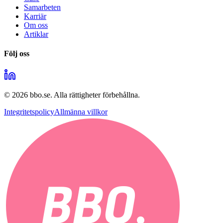
Samarbeten
Karriär
Om oss
Artiklar
Följ oss
©
2026
bbo.se.
Alla rättigheter förbehållna.
Integritetspolicy
Allmänna villkor