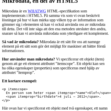
Mikrodata, en del av HTML5
Mikrodata är en
WHATWG
HTML-specifikation som
implementerats i HTML5. På samma vis som vi ovan beskrivit
lösningar på hur vi kan märka upp vilken typ av information som
gömmer sig i elementen så kan vi också använda oss av mikrodata
till detta. Det vill inte säga att den ena metoden utesluter den andra,
snarare så kan vi använda mikrodata som ytterligare ett komplement.
Så vad är mikrodata?
Mikrodata är ett sätt för oss att namnge
element på ett sätt som gör det möjligt för maskiner att bättre förstå
informationen.
Hur använder man mikrodata?
Vi specificerar ett objekt (item)
genom att ge ett element attributet ”itemscope”. Ett objekt kan sen
ha olika egenskaper (properties) som specificeras med hjälp av
attributet ”itemprop”.
Ett kortare exempel:
<p itemscope>

  En person som heter <span itemprop="name">Olof</span>
  <span itemprop="birthdate">4 juli – 2012</span>.

</p>
Här ovan har vi specificerat ett objekt med två egenskaper, ett namn