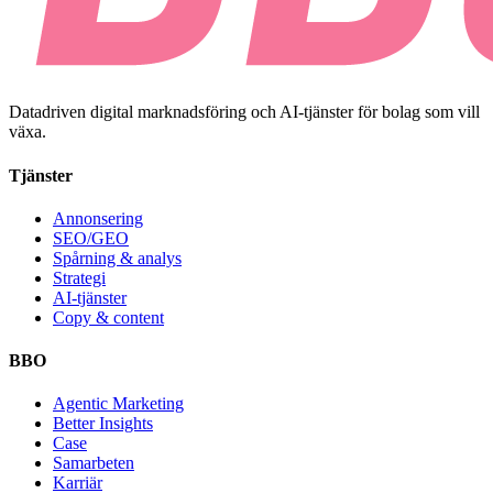
Datadriven digital marknadsföring och AI-tjänster för bolag som vill
växa.
Tjänster
Annonsering
SEO/GEO
Spårning & analys
Strategi
AI-tjänster
Copy & content
BBO
Agentic Marketing
Better Insights
Case
Samarbeten
Karriär