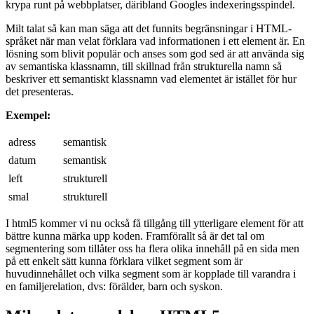
krypa runt på webbplatser, däribland Googles indexeringsspindel.
Milt talat så kan man säga att det funnits begränsningar i HTML-
språket när man velat förklara vad informationen i ett element är. En
lösning som blivit populär och anses som god sed är att använda sig
av semantiska klassnamn, till skillnad från strukturella namn så
beskriver ett semantiskt klassnamn vad elementet är istället för hur
det presenteras.
Exempel:
adress
semantisk
datum
semantisk
left
strukturell
smal
strukturell
I html5 kommer vi nu också få tillgång till ytterligare element för att
bättre kunna märka upp koden. Framförallt så är det tal om
segmentering som tillåter oss ha flera olika innehåll på en sida men
på ett enkelt sätt kunna förklara vilket segment som är
huvudinnehållet och vilka segment som är kopplade till varandra i
en familjerelation, dvs: förälder, barn och syskon.