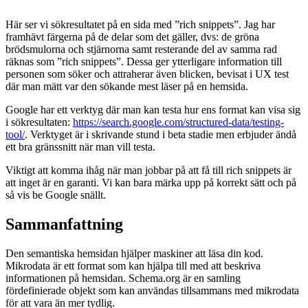
Här ser vi sökresultatet på en sida med ”rich snippets”. Jag har
framhävt färgerna på de delar som det gäller, dvs: de gröna
brödsmulorna och stjärnorna samt resterande del av samma rad
räknas som ”rich snippets”. Dessa ger ytterligare information till
personen som söker och attraherar även blicken, bevisat i UX test
där man mätt var den sökande mest läser på en hemsida.
Google har ett verktyg där man kan testa hur ens format kan visa sig
i sökresultaten:
https://search.google.com/structured-data/testing-
tool/
. Verktyget är i skrivande stund i beta stadie men erbjuder ändå
ett bra gränssnitt när man vill testa.
Viktigt att komma ihåg när man jobbar på att få till rich snippets är
att inget är en garanti. Vi kan bara märka upp på korrekt sätt och på
så vis be Google snällt.
Sammanfattning
Den semantiska hemsidan hjälper maskiner att läsa din kod.
Mikrodata är ett format som kan hjälpa till med att beskriva
informationen på hemsidan. Schema.org är en samling
fördefinierade objekt som kan användas tillsammans med mikrodata
för att vara än mer tydlig.