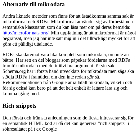
Alternativ till mikrodata
Andra liknade metoder som finns för att åstadkomma samma sak är
mikroformat och RDFa. Mikroformat använder sig av förbestämda
semantiska klassnamn som du kan läsa mer om på deras hemsida:
http://microformats.org/
. Min uppfattning är att mikroformat är något
begränsat, men jag har inte satt mig in i det tillräckligt mycket för att
göra ett pålitligt uttalande.
RDFa ska däremot vara lika komplett som mikrodata, om inte än
bättre. Har sett en del bloggar som påpekar fördelarna med RDFa
framför mikrodata med definitivt bra argument för sin sak.
Schema.org har i första hand utvecklats för mikrodata men sägs ska
stödja RDFa i framtiden om den inte redan gör så.
Rekommendationen från Google är iallafall mikrodata, vilket i och
för sig också kan bero på att det helt enkelt är lättare lära sig och
komma igång med.
Rich snippets
Den första och främsta anledningen som de flesta intresserar sig för
en semantisk HTML-kod är då det kan generera ”rich snippets” i
sökresultatet på t ex Google