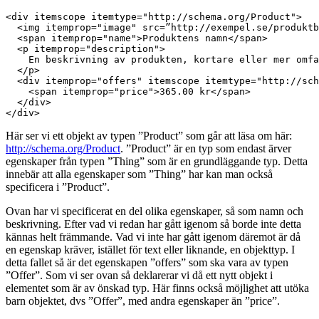
<div itemscope itemtype="http://schema.org/Product">

  <img itemprop="image" src=”http://exempel.se/produkt­b
  <span itemprop="name">Produktens namn</span>

  <p itemprop="description">

    En beskrivning av produkten, kortare eller mer omfa
  </p>

  <div itemprop="offers" itemscope itemtype="http://sch
    <span itemprop="price">365.00 kr</span>

  </div>

</div>
Här ser vi ett objekt av typen ”Product” som går att läsa om här:
http://schema.org/Product
. ”Product” är en typ som endast ärver
egenskaper från typen ”Thing” som är en grundläggande typ. Detta
innebär att alla egenskaper som ”Thing” har kan man också
specificera i ”Product”.
Ovan har vi specificerat en del olika egenskaper, så som namn och
beskrivning. Efter vad vi redan har gått igenom så borde inte detta
kännas helt främmande. Vad vi inte har gått igenom däremot är då
en egenskap kräver, istället för text eller liknande, en objekttyp. I
detta fallet så är det egenskapen ”offers” som ska vara av typen
”Offer”. Som vi ser ovan så deklarerar vi då ett nytt objekt i
elementet som är av önskad typ. Här finns också möjlighet att utöka
barn objektet, dvs ”Offer”, med andra egenskaper än ”price”.