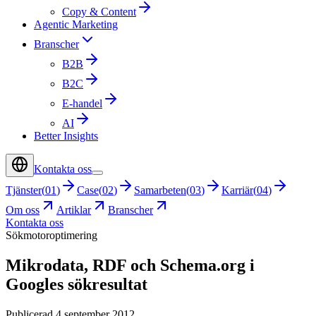
Copy & Content
Agentic Marketing
Branscher
B2B
B2C
E-handel
AI
Better Insights
Kontakta oss
Tjänster
(
01
)
Case
(
02
)
Samarbeten
(
03
)
Karriär
(
04
)
Om oss
Artiklar
Branscher
Kontakta oss
Sökmotoroptimering
Mikrodata, RDF och Schema.org i
Googles sökresultat
Publicerad 4 september 2012