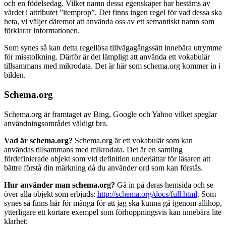
och en födelsedag. Vilket namn dessa egenskaper har bestäms av
värdet i attributet ”itemprop”. Det finns ingen regel för vad dessa ska
heta, vi väljer däremot att använda oss av ett semantiskt namn som
förklarar informationen.
Som synes så kan detta regellösa tillvägagångssätt innebära utrymme
för misstolkning. Därför är det lämpligt att använda ett vokabulär
tillsammans med mikrodata. Det är här som schema.org kommer in i
bilden.
Schema.org
Schema.org är framtaget av Bing, Google och Yahoo vilket speglar
användningsområdet väldigt bra.
Vad är schema.org?
Schema.org är ett vokabulär som kan
användas tillsammans med mikrodata. Det är en samling
fördefinierade objekt som vid definition underlättar för läsaren att
bättre förstå din märkning då du använder ord som kan förstås.
Hur använder man schema.org?
Gå in på deras hemsida och se
över alla objekt som erbjuds:
http://schema.org/docs/full.html
. Som
synes så finns här för många för att jag ska kunna gå igenom allihop,
ytterligare ett kortare exempel som förhoppningsvis kan innebära lite
klarhet: