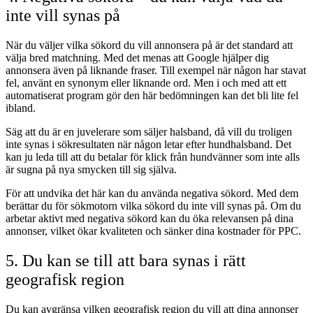
inte vill synas på
När du väljer vilka sökord du vill annonsera på är det standard att
välja bred matchning. Med det menas att Google hjälper dig
annonsera även på liknande fraser. Till exempel när någon har stavat
fel, använt en synonym eller liknande ord. Men i och med att ett
automatiserat program gör den här bedömningen kan det bli lite fel
ibland.
Säg att du är en juvelerare som säljer halsband, då vill du troligen
inte synas i sökresultaten när någon letar efter hundhalsband. Det
kan ju leda till att du betalar för klick från hundvänner som inte alls
är sugna på nya smycken till sig själva.
För att undvika det här kan du använda negativa sökord. Med dem
berättar du för sökmotorn vilka sökord du inte vill synas på. Om du
arbetar aktivt med negativa sökord kan du öka relevansen på dina
annonser, vilket ökar kvaliteten och sänker dina kostnader för PPC.
5. Du kan se till att bara synas i rätt
geografisk region
Du kan avgränsa vilken geografisk region du vill att dina annonser