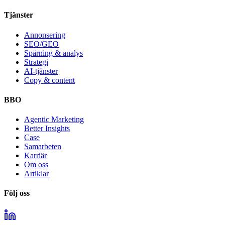
Tjänster
Annonsering
SEO/GEO
Spårning & analys
Strategi
AI-tjänster
Copy & content
BBO
Agentic Marketing
Better Insights
Case
Samarbeten
Karriär
Om oss
Artiklar
Följ oss