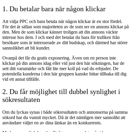
1. Du betalar bara när någon klickar
Att välja PPC och bara betala när någon klickar är en stor fördel.
För det är sällan som majoriteten av de som ser en annons klickar på
den. Men de som klickar känner troligen att din annons väckte
intresse hos dem. I och med det betalar du bara för trafiken från
besökare som är intresserade av ditt budskap, och därmed har större
sannolikhet att bli kunder.
Ovanpå det får du gratis exponering. Även om en person inte
klickar på din annons idag eller vid just den här sökningen, har de
sett ditt varumärke och fått lite mer koll på vad du erbjuder. De
potentiella kunderna i den här gruppen kanske hittar tillbaka till dig
vid ett annat tillfälle.
2. Du får möjlighet till dubbel synlighet i
sökresultaten
Om du lyckas synas i både sökresultaten och annonserna på samma
sökord har du vunnit mycket. Då är det nämligen mer sannolikt att
användare väljer en av dina länkar än en konkurrents.