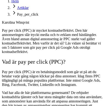
Hem
Artiklar
Pay_per_click
Karolina Winqvist
Pay per click (PPC) är mycket kostnadseffektivt. Den här
annonseringen slår tryckt media och tv-reklam med hästlängder.
Även bland annan digital annonsering är PPC starkt vad gäller
kostnadseffektivitet. Men varför är det så? Läs vidare så berättar vi
om 5 faktorer som gör pay per click på Google Ads otroligt
kostnadseffektivt.
Vad är pay per click (PPC)?
Pay per click (PPC) är en betalningsmodell som går ut på att du
betalar varje gång någon klickar på dina annonser. Idag finns PPC
tillgängligt på många populära plattformar. Inte minst Google Ads,
Bing, Facebook, Twitter, LinkedIn och Instagram.
Vad har alla de här plattformarna gemensamt? De erbjuder
kostnadsfria tjänster och har stora mängder data om sina användare,
som annonsörer kan använda för att anpassa annonseringen. Just
den här typen av anpassningsbar annonsering har kommit att