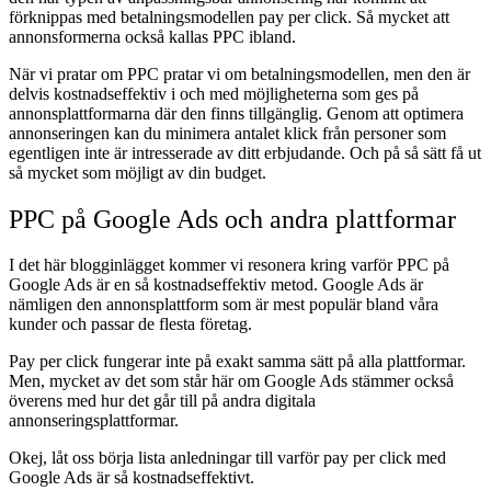
förknippas med betalningsmodellen pay per click. Så mycket att
annonsformerna också kallas PPC ibland.
När vi pratar om PPC pratar vi om betalningsmodellen, men den är
delvis kostnadseffektiv i och med möjligheterna som ges på
annonsplattformarna där den finns tillgänglig. Genom att optimera
annonseringen kan du minimera antalet klick från personer som
egentligen inte är intresserade av ditt erbjudande. Och på så sätt få ut
så mycket som möjligt av din budget.
PPC på Google Ads och andra plattformar
I det här blogginlägget kommer vi resonera kring varför PPC på
Google Ads är en så kostnadseffektiv metod. Google Ads är
nämligen den annonsplattform som är mest populär bland våra
kunder och passar de flesta företag.
Pay per click fungerar inte på exakt samma sätt på alla plattformar.
Men, mycket av det som står här om Google Ads stämmer också
överens med hur det går till på andra digitala
annonseringsplattformar.
Okej, låt oss börja lista anledningar till varför pay per click med
Google Ads är så kostnadseffektivt.