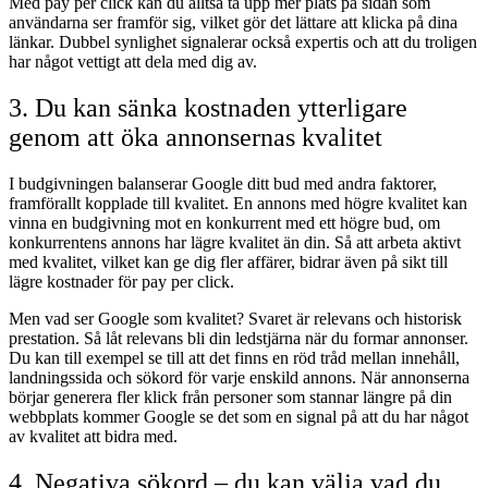
Med pay per click kan du alltså ta upp mer plats på sidan som
användarna ser framför sig, vilket gör det lättare att klicka på dina
länkar. Dubbel synlighet signalerar också expertis och att du troligen
har något vettigt att dela med dig av.
3. Du kan sänka kostnaden ytterligare
genom att öka annonsernas kvalitet
I budgivningen balanserar Google ditt bud med andra faktorer,
framförallt kopplade till kvalitet. En annons med högre kvalitet kan
vinna en budgivning mot en konkurrent med ett högre bud, om
konkurrentens annons har lägre kvalitet än din. Så att arbeta aktivt
med kvalitet, vilket kan ge dig fler affärer, bidrar även på sikt till
lägre kostnader för pay per click.
Men vad ser Google som kvalitet? Svaret är relevans och historisk
prestation. Så låt relevans bli din ledstjärna när du formar annonser.
Du kan till exempel se till att det finns en röd tråd mellan innehåll,
landningssida och sökord för varje enskild annons. När annonserna
börjar generera fler klick från personer som stannar längre på din
webbplats kommer Google se det som en signal på att du har något
av kvalitet att bidra med.
4. Negativa sökord – du kan välja vad du