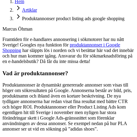
Hem
Artiklar
Produktannonser product listing ads google shopping
Marcus Öhman
Framtiden för e-handlares annonsering i sökmotorer har nu nått
Sverige! Googles nya funktion för
produktannonser i Google
Shopping
har släppts lös i norden och vi berättar här vad det innebär
och hur man kommer igång. Ansvarar du för sökmarknadsföring på
en e-handelsbutik? Då får du inte missa detta!
Vad är produktannonser?
Produktannonser är dynamiskt genererade annonser som visas till
höger om sökresultaten på Google. Annonserna består av bild, pris,
produktnamn och ibland även en kortare beskrivning. De nya
tydligare annonserna har redan visat fina resultat med bättre CTR
och högre ROI. Produktannonser eller Product Listing Ads kom
egentligen hit till Sverige i november men nyligen har stora
förändringar skett i Google Ads-gränssnittet som förenklar
användningen av dessa annonser. Se exempel nedan på hur PLA
annonser ser ut vid en sökning på ”adidas shoes”.