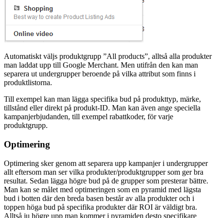
Automatiskt väljs produktgrupp ”All products”, alltså alla produkter
man laddat upp till Google Merchant. Men utifrån den kan man
separera ut undergrupper beroende på vilka attribut som finns i
produktlistorna.
Till exempel kan man lägga specifika bud på produkttyp, märke,
tillstånd eller direkt på produkt-ID. Man kan även ange speciella
kampanjerbjudanden, till exempel rabattkoder, för varje
produktgrupp.
Optimering
Optimering sker genom att separera upp kampanjer i undergrupper
allt eftersom man ser vilka produkter/produktgrupper som ger bra
resultat. Sedan lägga högre bud på de grupper som presterar bättre.
Man kan se målet med optimeringen som en pyramid med lägsta
bud i botten där den breda basen består av alla produkter och i
toppen höga bud på specifika produkter där ROI är väldigt bra.
Alltså ju högre upp man kommer i pyramiden desto specifikare