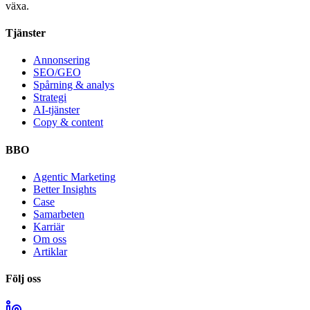
växa.
Tjänster
Annonsering
SEO/GEO
Spårning & analys
Strategi
AI-tjänster
Copy & content
BBO
Agentic Marketing
Better Insights
Case
Samarbeten
Karriär
Om oss
Artiklar
Följ oss