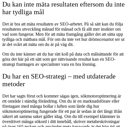
Du kan inte mäta resultaten eftersom du inte
har tydliga mål
Det är bra att mäta resultaten av SEO-arbetet. På så sätt kan du följa
resultatens utveckling månad för månad och få allt mer insikter om
vad som fungerar. Men för att mäta framgång gäller det att sätta upp
tydliga och mätbara mål. För om du inte vet hur drömscenariot ser ut
är det svårt att mäta om du är på väg dit.
Om du inte känner att du har rätt koll på data och målsättande för att
göra det här på ett sätt som ger rättvisande resultat kan en SEO-
strategi framtagen av specialister vara en bra lösning.
Du har en SEO-strategi – med utdaterade
metoder
Det har sagts förut och kommer sägas igen, sökmotoroptimering är
ett område i ständig förändring. Om du är en marknadsförare eller
företagare med många bollar i luften som lärde dig hur
sökmotoroptimering fungerade för ett par år sedan är det långt ifrån
säkert att samma saker gäller idag. Om du till exempel klämmer in
överdrivet många sökord i ditt innehåll, skriver metabeskrivningar
på över 165 tecken och använder meta keywords är det hög tid att