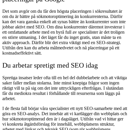
Det som avgör om du får den högsta placeringen i sökresultatet är
om du är bättre på sökmotoroptimering än konkurrenterna. Därför
kan det vara ganska enkelt att synas bättre än konkurrenter som inte
jobbar aktivt med SEO. Om dina konkurrenter däremot investerar i
ett omfattande arbete med en byrå full av specialister är det troligen
en större utmaning. I det läget får du inget gratis, utan måste ta en
aktiv approach. Därför blir det extra viktigt med en SEO-strategi.
Utifrån den kan du arbeta målmedvetet och nå placeringar på ett
kostnadseffektivt sätt.
Du arbetar spretigt med SEO idag
Spretiga insatser leder ofta till en hel del dubbelarbete och att viktiga
saker faller mellan stolarna. Inte minst knepiga frågor som ingen
riktigt vill ta på sig om det inte uttryckligen efterfrågas. I slutändan
får du mediokra resultat i förhållande till resurserna som läggs på
arbetet.
I de flesta fall börjar våra specialister ett nytt SEO-samarbete med att
göra en SEO-analys. Det innebär att vi kartlägger din webbplats och
hur sökmotoroptimerad den är i dagsläget. Utifrån vad vi hittar ger
vi konkreta åtgärdsförslag för innehåll, webbplatsens struktur,
arbetet med länkar och teknisk SEO (som rör webbplatsens