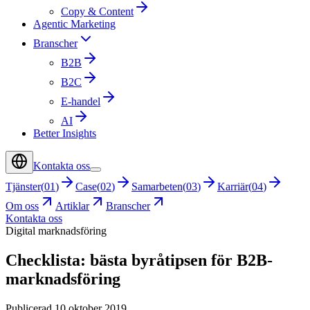
Copy & Content
Agentic Marketing
Branscher
B2B
B2C
E-handel
AI
Better Insights
Kontakta oss
Tjänster
(
01
)
Case
(
02
)
Samarbeten
(
03
)
Karriär
(
04
)
Om oss
Artiklar
Branscher
Kontakta oss
Digital marknadsföring
Checklista: bästa byråtipsen för B2B-
marknadsföring
Publicerad 10 oktober 2019