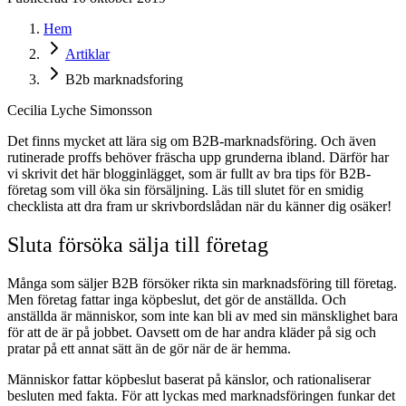
Hem
Artiklar
B2b marknadsforing
Cecilia Lyche Simonsson
Det finns mycket att lära sig om B2B-marknadsföring. Och även
rutinerade proffs behöver fräscha upp grunderna ibland. Därför har
vi skrivit det här blogginlägget, som är fullt av bra tips för B2B-
företag som vill öka sin försäljning. Läs till slutet för en smidig
checklista att dra fram ur skrivbordslådan när du känner dig osäker!
Sluta försöka sälja till företag
Många som säljer B2B försöker rikta sin marknadsföring till företag.
Men företag fattar inga köpbeslut, det gör de anställda. Och
anställda är människor, som inte kan bli av med sin mänsklighet bara
för att de är på jobbet. Oavsett om de har andra kläder på sig och
pratar på ett annat sätt än de gör när de är hemma.
Människor fattar köpbeslut baserat på känslor, och rationaliserar
besluten med fakta. För att lyckas med marknadsföringen funkar det