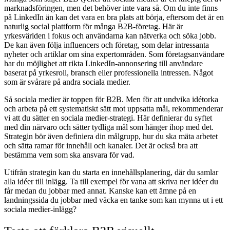
marknadsföringen, men det behöver inte vara så. Om du inte finns
på LinkedIn än kan det vara en bra plats att börja, eftersom det är en
naturlig social plattform för många B2B-företag. Här är
yrkesvärlden i fokus och användarna kan nätverka och söka jobb.
De kan även följa influencers och företag, som delar intressanta
nyheter och artiklar om sina expertområden. Som företagsanvändare
har du möjlighet att rikta LinkedIn-annonsering till användare
baserat på yrkesroll, bransch eller professionella intressen. Något
som är svårare på andra sociala medier.
Så sociala medier är toppen för B2B. Men för att undvika idétorka
och arbeta på ett systematiskt sätt mot uppsatta mål, rekommenderar
vi att du sätter en sociala medier-strategi. Här definierar du syftet
med din närvaro och sätter tydliga mål som hänger ihop med det.
Strategin bör även definiera din målgrupp, hur du ska mäta arbetet
och sätta ramar för innehåll och kanaler. Det är också bra att
bestämma vem som ska ansvara för vad.
Utifrån strategin kan du starta en innehållsplanering, där du samlar
alla idéer till inlägg. Ta till exempel för vana att skriva ner idéer du
får medan du jobbar med annat. Kanske kan ett ämne på en
landningssida du jobbar med väcka en tanke som kan mynna ut i ett
sociala medier-inlägg?