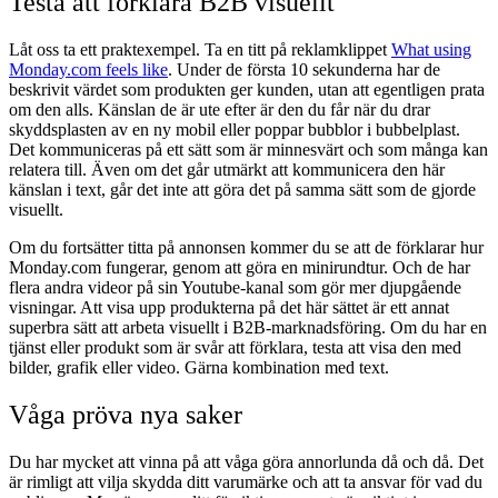
Testa att förklara B2B visuellt
Låt oss ta ett praktexempel. Ta en titt på reklamklippet
What using
Monday.com feels like
. Under de första 10 sekunderna har de
beskrivit värdet som produkten ger kunden, utan att egentligen prata
om den alls. Känslan de är ute efter är den du får när du drar
skyddsplasten av en ny mobil eller poppar bubblor i bubbelplast.
Det kommuniceras på ett sätt som är minnesvärt och som många kan
relatera till. Även om det går utmärkt att kommunicera den här
känslan i text, går det inte att göra det på samma sätt som de gjorde
visuellt.
Om du fortsätter titta på annonsen kommer du se att de förklarar hur
Monday.com fungerar, genom att göra en minirundtur. Och de har
flera andra videor på sin Youtube-kanal som gör mer djupgående
visningar. Att visa upp produkterna på det här sättet är ett annat
superbra sätt att arbeta visuellt i B2B-marknadsföring. Om du har en
tjänst eller produkt som är svår att förklara, testa att visa den med
bilder, grafik eller video. Gärna kombination med text.
Våga pröva nya saker
Du har mycket att vinna på att våga göra annorlunda då och då. Det
är rimligt att vilja skydda ditt varumärke och att ta ansvar för vad du