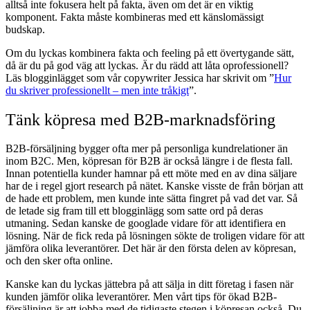
alltså inte fokusera helt på fakta, även om det är en viktig
komponent. Fakta måste kombineras med ett känslomässigt
budskap.
Om du lyckas kombinera fakta och feeling på ett övertygande sätt,
då är du på god väg att lyckas. Är du rädd att låta oprofessionell?
Läs blogginlägget som vår copywriter Jessica har skrivit om ”
Hur
du skriver professionellt – men inte tråkigt
”.
Tänk köpresa med B2B-marknadsföring
B2B-försäljning bygger ofta mer på personliga kundrelationer än
inom B2C. Men, köpresan för B2B är också längre i de flesta fall.
Innan potentiella kunder hamnar på ett möte med en av dina säljare
har de i regel gjort research på nätet. Kanske visste de från början att
de hade ett problem, men kunde inte sätta fingret på vad det var. Så
de letade sig fram till ett blogginlägg som satte ord på deras
utmaning. Sedan kanske de googlade vidare för att identifiera en
lösning. När de fick reda på lösningen sökte de troligen vidare för att
jämföra olika leverantörer. Det här är den första delen av köpresan,
och den sker ofta online.
Kanske kan du lyckas jättebra på att sälja in ditt företag i fasen när
kunden jämför olika leverantörer. Men vårt tips för ökad B2B-
försäljning är att jobba med de tidigaste stegen i köpresan också. Du