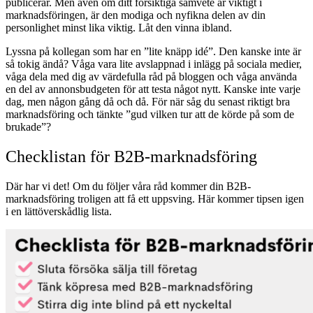
publicerar. Men även om ditt försiktiga samvete är viktigt i
marknadsföringen, är den modiga och nyfikna delen av din
personlighet minst lika viktig. Låt den vinna ibland.
Lyssna på kollegan som har en ”lite knäpp idé”. Den kanske inte är
så tokig ändå? Våga vara lite avslappnad i inlägg på sociala medier,
våga dela med dig av värdefulla råd på bloggen och våga använda
en del av annonsbudgeten för att testa något nytt. Kanske inte varje
dag, men någon gång då och då. För när såg du senast riktigt bra
marknadsföring och tänkte ”gud vilken tur att de körde på som de
brukade”?
Checklistan för B2B-marknadsföring
Där har vi det! Om du följer våra råd kommer din B2B-
marknadsföring troligen att få ett uppsving. Här kommer tipsen igen
i en lättöverskådlig lista.