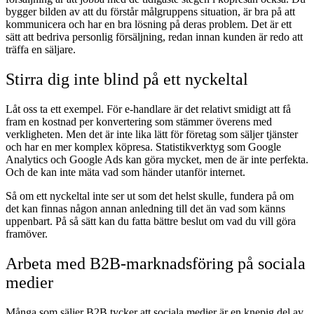
bygger bilden av att du förstår målgruppens situation, är bra på att
kommunicera och har en bra lösning på deras problem. Det är ett
sätt att bedriva personlig försäljning, redan innan kunden är redo att
träffa en säljare.
Stirra dig inte blind på ett nyckeltal
Låt oss ta ett exempel. För e-handlare är det relativt smidigt att få
fram en kostnad per konvertering som stämmer överens med
verkligheten. Men det är inte lika lätt för företag som säljer tjänster
och har en mer komplex köpresa. Statistikverktyg som Google
Analytics och Google Ads kan göra mycket, men de är inte perfekta.
Och de kan inte mäta vad som händer utanför internet.
Så om ett nyckeltal inte ser ut som det helst skulle, fundera på om
det kan finnas någon annan anledning till det än vad som känns
uppenbart. På så sätt kan du fatta bättre beslut om vad du vill göra
framöver.
Arbeta med B2B-marknadsföring på sociala
medier
Många som säljer B2B tycker att sociala medier är en knepig del av