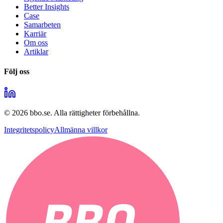
Better Insights
Case
Samarbeten
Karriär
Om oss
Artiklar
Följ oss
©
2026
bbo.se.
Alla rättigheter förbehållna.
Integritetspolicy
Allmänna villkor