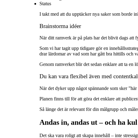
Status
I takt med att du upptäcker nya saker som borde ink
Brainstorma idéer
När ditt ramverk är på plats har det blivit dags at
Som vi har tagit upp tidigare gör en innehållsstrat
drar lärdomar av vad som har gått bra hittills och va
Genom ramverket blir det sedan enklare att ta en lös
Du kan vara flexibel även med contentka
När det dyker upp något spännande som sker ”här o
Planen finns till för att göra det enklare att publice
Så länge det är relevant för din målgrupp och måle
Andas in, andas ut – och ha kul
Det ska vara roligt att skapa innehåll – inte stressi