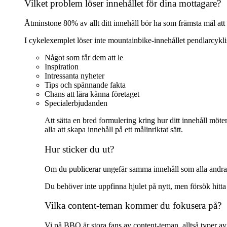
Vilket problem löser innehållet för dina mottagare?
Åtminstone 80% av allt ditt innehåll bör ha som främsta mål att 
I cykelexemplet löser inte mountainbike-innehållet pendlarcykl
Något som får dem att le
Inspiration
Intressanta nyheter
Tips och spännande fakta
Chans att lära känna företaget
Specialerbjudanden
Att sätta en bred formulering kring hur ditt innehåll möt
alla att skapa innehåll på ett målinriktat sätt.
Hur sticker du ut?
Om du publicerar ungefär samma innehåll som alla andra, 
Du behöver inte uppfinna hjulet på nytt, men försök hitta 
Vilka content-teman kommer du fokusera på?
Vi på BBO är stora fans av content-teman, alltså typer 