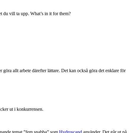
 du vill ta upp. What’s in it for them?
öra allt arbete därefter lättare. Det kan också göra det enklare för
ticker ut i konkurrensen.
kommande temat ”fem snabba” som
Hydroscand
använder. Det går ut på