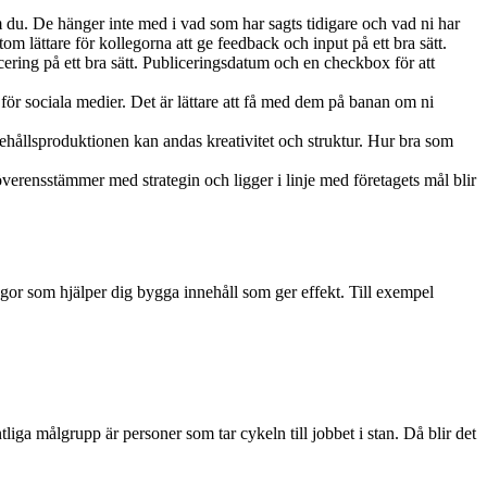
m du. De hänger inte med i vad som har sagts tidigare och vad ni har
om lättare för kollegorna att ge feedback och input på ett bra sätt.
cering på ett bra sätt. Publiceringsdatum och en checkbox för att
let för sociala medier. Det är lättare att få med dem på banan om ni
hållsproduktionen kan andas kreativitet och struktur. Hur bra som
 överensstämmer med strategin och ligger i linje med företagets mål blir
gor som hjälper dig bygga innehåll som ger effekt. Till exempel
tliga målgrupp är personer som tar cykeln till jobbet i stan. Då blir det