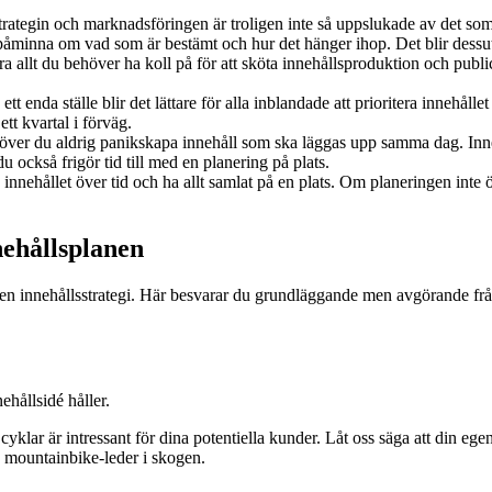
strategin och marknadsföringen är troligen inte så uppslukade av det so
t påminna om vad som är bestämt och hur det hänger ihop. Det blir dessut
ra allt du behöver ha koll på för att sköta innehållsproduktion och publi
ett enda ställe blir det lättare för alla inblandade att prioritera innehål
ett kvartal i förväg.
höver du aldrig panikskapa innehåll som ska läggas upp samma dag. Inne
 också frigör tid till med en planering på plats.
a innehållet över tid och ha allt samlat på en plats. Om planeringen inte
nehållsplanen
 en innehållsstrategi. Här besvarar du grundläggande men avgörande frå
ehållsidé håller.
 cyklar är intressant för dina potentiella kunder.
Låt oss säga att din egen
lda mountainbike-leder i skogen.