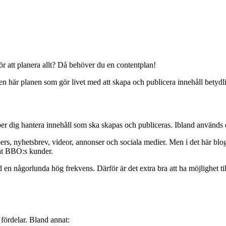
ör att planera allt? Då behöver du en contentplan!
en här planen som gör livet med att skapa och publicera innehåll betydl
lper dig hantera innehåll som ska skapas och publiceras. Ibland används o
rs, nyhetsbrev, videor, annonser och sociala medier. Men i det här blog
r åt BBO:s kunder.
med en någorlunda hög frekvens.
Därför är det extra bra att ha möjlighet 
a fördelar. Bland annat: