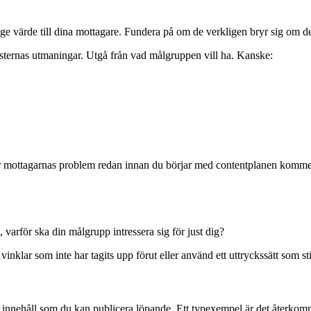
ge värde till dina mottagare. Fundera på om de verkligen bryr sig om det
isternas utmaningar. Utgå från vad målgruppen vill ha. Kanske:
er mottagarnas problem redan innan du börjar med contentplanen kommer g
varför ska din målgrupp intressera sig för just dig?
vinklar som inte har tagits upp förut eller använd ett uttryckssätt som s
av innehåll som du kan publicera löpande. Ett typexempel är det åter