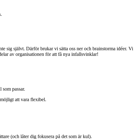
a.
te sig självt.
Därför brukar vi sätta oss ner och brainstorma idéer. Vi
elar av organisationen för att få nya infallsvinklar!
ll som passar.
möjligt att vara flexibel.
ättare (och låter dig fokusera på det som är kul).