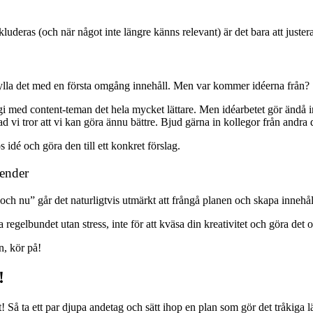
luderas (och när något inte längre känns relevant) är det bara att juster
t fylla det med en första omgång innehåll. Men var kommer idéerna från?
egi med content-teman det hela mycket lättare. Men idéarbetet gör ändå in
d vi tror att vi kan göra ännu bättre. Bjud gärna in kollegor från andra d
 idé och göra den till ett konkret förslag.
lender
ch nu” går det naturligtvis utmärkt att frångå planen och skapa innehå
ra regelbundet utan stress, inte för att kväsa din kreativitet och göra det o
n, kör på!
!
gt! Så ta ett par djupa andetag och sätt ihop en plan som gör det tråkiga l