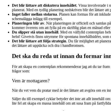
Det blir lättare att diskutera innehållet
. Vissa involverade i 
planerat. Med en tydlig planering nedskriven blir det lättare at
Inget faller mellan stolarna
. Planen kan formas för att inklude
schemalägga inlägg till exempel.
Planeringen blir av
. När planeringen är officiell och samlas på 
kommer överens om att fylla på en skriftlig plan en månad eller 
Du slipper stå utan innehåll
. Med en välfylld contentplan be
helst! Givetvis finns utrymme för spontana innehållsidéer, som du
Det blir lättare att följa strategin
. Du får möjlighet att planer
det lättare att upptäcka och dra i handbromsen.
Det ska du reda ut innan du formar in
För att skapa en contentplan rekommenderar jag att du tar fram
frågor som:
Vem är mottagaren?
När du vet vem du pratar med är det lättare att avgöra om en inn
Säljer du till exempel cyklar betyder det inte att allt innehåll om
lite fel att skapa en massa innehåll om att susa fram på fartfyl