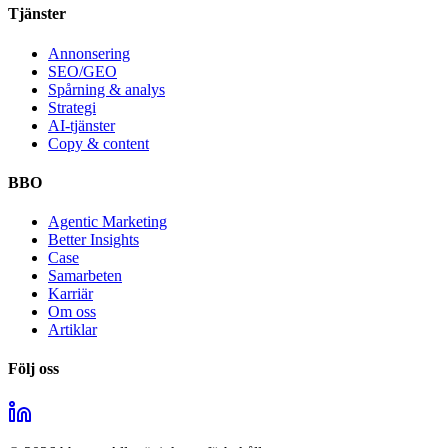
Tjänster
Annonsering
SEO/GEO
Spårning & analys
Strategi
AI-tjänster
Copy & content
BBO
Agentic Marketing
Better Insights
Case
Samarbeten
Karriär
Om oss
Artiklar
Följ oss