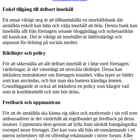
Enkel tillgång till delbart innehåll
Ett annat viktigt steg är att tillhandahålla en innehållsbank där
anställda enkelt kan hitta och välja innehåll att dela. Denna bank kan
innehålla allt från företagets senaste blogginlägg och nyhetsartiklar
till kundcase. Det är viktigt att innehållet är lättförståeligt och
anpassat för delning på sociala medier.
Riktlinjer och policy
För att säkerställa att allt delbart innehåll är i linje med företagets
värderingar, är det väsentligt att utveckla riktlinjer. Dessa kan
inkludera instruktioner om företagets tonalitet, vilka typer av bilder
som kan användas, och hur man ska hantera känsliga ämnen.
Grundläggande är också att inkludera en policy som klargör vad
som är konfidentiellt och inte bör delas.
Feedback och uppmuntran
För att de anställda ska känna sig säkra och motiverade i sin roll som
ambassadörer är det värdefullt att regelbundet ge feedback på deras
insatser. Uppmuntra dem genom att lyfta fram särskilt framgångsrika
exempel inom företaget. Det kan vara allt från ett omnämnande i ett
internt nyhetsbrev till ett offentligt erkännande i större forum. Eller