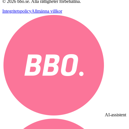
©
2026
bbo.se.
Alla rättigheter förbehållna.
Integritetspolicy
Allmänna villkor
AI-assistent