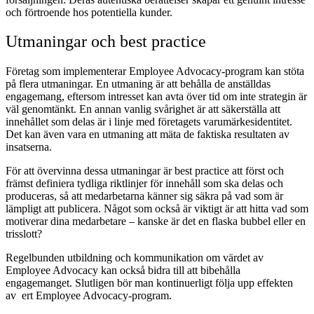
och förtroende hos potentiella kunder.
Utmaningar och best practice
Företag som implementerar Employee Advocacy-program kan stöta
på flera utmaningar. En utmaning är att behålla de anställdas
engagemang, eftersom intresset kan avta över tid om inte strategin är
väl genomtänkt. En annan vanlig svårighet är att säkerställa att
innehållet som delas är i linje med företagets varumärkesidentitet.
Det kan även vara en utmaning att mäta de faktiska resultaten av
insatserna.
För att övervinna dessa utmaningar är best practice att först och
främst definiera tydliga riktlinjer för innehåll som ska delas och
produceras, så att medarbetarna känner sig säkra på vad som är
lämpligt att publicera. Något som också är viktigt är att hitta vad som
motiverar dina medarbetare – kanske är det en flaska bubbel eller en
trisslott?
Regelbunden utbildning och kommunikation om värdet av
Employee Advocacy kan också bidra till att bibehålla
engagemanget. Slutligen bör man kontinuerligt följa upp effekten
av ert Employee Advocacy-program.