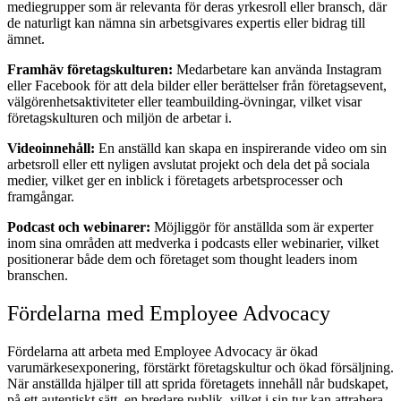
mediegrupper som är relevanta för deras yrkesroll eller bransch, där
de naturligt kan nämna sin arbetsgivares expertis eller bidrag till
ämnet.
Framhäv företagskulturen:
Medarbetare kan använda Instagram
eller Facebook för att dela bilder eller berättelser från företagsevent,
välgörenhetsaktiviteter eller teambuilding-övningar, vilket visar
företagskulturen och miljön de arbetar i.
Videoinnehåll:
En anställd kan skapa en inspirerande video om sin
arbetsroll eller ett nyligen avslutat projekt och dela det på sociala
medier, vilket ger en inblick i företagets arbetsprocesser och
framgångar.
Podcast och webinarer:
Möjliggör för anställda som är experter
inom sina områden att medverka i podcasts eller webinarier, vilket
positionerar både dem och företaget som thought leaders inom
branschen.
Fördelarna med Employee Advocacy
Fördelarna att arbeta med Employee Advocacy är ökad
varumärkesexponering, förstärkt företagskultur och ökad försäljning.
När anställda hjälper till att sprida företagets innehåll når budskapet,
på ett autentiskt sätt, en bredare publik, vilket i sin tur kan attrahera