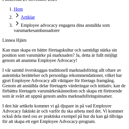
Hem
Artiklar
Employee advocacy engagera dina anstallda som
varumarkesambassadorer
Linnea Hjärn
Kan man skapa en bättre företagskultur och samtidigt stärka sin
position som varumärke på marknaden? Ja, detta är fullt möjligt
genom att anamma Employee Advocacy!
I vår samtid överskuggas traditionell marknadsföring allt oftare av
autentiska berättelser och personliga rekommendationer, vilket har
gjort Employee Advocacy allt viktigare för företags framgång.
Genom att anställda delar företagets värderingar och initiativ, kan de
förbättra företagets varumärkeskännedom och skapa ett förtroende
som är svårt att uppnå genom andra marknadsföringsinsatser.
I den här artikeln kommer vi gå djupare in på vad Employee
Advocacy faktiskt är och varför du ska arbeta med det. Vi kommer
också dela med oss av praktiska exempel på hur du kan gå tillväga
för att skapa ett eget Employee Advocacy-program.