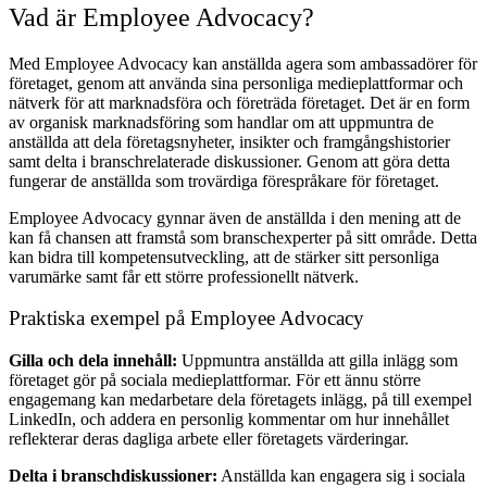
Vad är Employee Advocacy?
Med Employee Advocacy kan anställda agera som ambassadörer för
företaget, genom att använda sina personliga medieplattformar och
nätverk för att marknadsföra och företräda företaget. Det är en form
av organisk marknadsföring som handlar om att uppmuntra de
anställda att dela företagsnyheter, insikter och framgångshistorier
samt delta i branschrelaterade diskussioner. Genom att göra detta
fungerar de anställda som trovärdiga förespråkare för företaget.
Employee Advocacy gynnar även de anställda i den mening att de
kan få chansen att framstå som branschexperter på sitt område. Detta
kan bidra till kompetensutveckling, att de stärker sitt personliga
varumärke samt får ett större professionellt nätverk.
Praktiska exempel på Employee Advocacy
Gilla och dela innehåll:
Uppmuntra anställda att gilla inlägg som
företaget gör på sociala medieplattformar. För ett ännu större
engagemang kan medarbetare dela företagets inlägg, på till exempel
LinkedIn, och addera en personlig kommentar om hur innehållet
reflekterar deras dagliga arbete eller företagets värderingar.
Delta i branschdiskussioner:
Anställda kan engagera sig i sociala