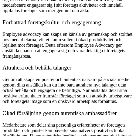
medarbetare engagerar sig i sitt företags aktiviteter och innehåll
uppfattas företaget som mer genuint och äkta.
Förbättrad företagskultur och engagemang
Employee advocacy kan skapa en känsla av gemenskap och stolthet
hos medarbetarna, vilket kan resultera i ökad produktivitet och
lojalitet mot företaget. Detta eftersom Employee Advocacy ger
anställda chansen att engagera sig och vara delaktiga i företagets
framgångsresa.
Attrahera och behålla talanger
Genom att skapa en positiv och autentisk närvaro på sociala medier
genom dina anställda kan du inte bara attrahera nya talanger utan
också behålla och engagera de befintliga. När anställda delar sina
positiva erfarenheter framstår företaget som en attraktiv arbetsgivare
och företagets image som en önskvärd arbetsplats förbättras.
Ökad försäljning genom autentiska ambassadörer
Medarbetare som delar sina personliga erfarenheter av företagets
produkter och tjänster kan påverka sina nätverk positivt och öka
försäljningen. Deras autentiska berättelser skapar ett genuint intresse