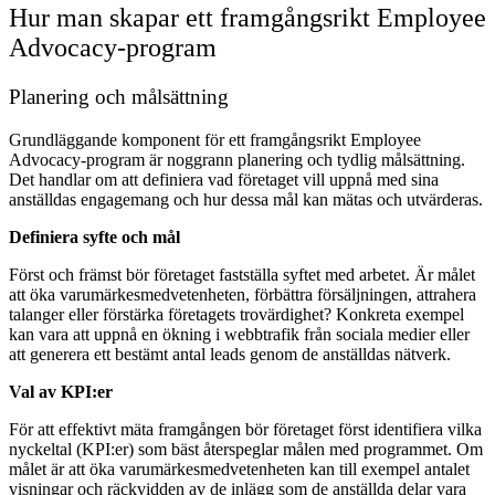
Hur man skapar ett framgångsrikt Employee
Advocacy-program
Planering och målsättning
Grundläggande komponent för ett framgångsrikt Employee
Advocacy-program är noggrann planering och tydlig målsättning.
Det handlar om att definiera vad företaget vill uppnå med sina
anställdas engagemang och hur dessa mål kan mätas och utvärderas.
Definiera syfte och mål
Först och främst bör företaget fastställa syftet med arbetet. Är målet
att öka varumärkesmedvetenheten, förbättra försäljningen, attrahera
talanger eller förstärka företagets trovärdighet? Konkreta exempel
kan vara att uppnå en ökning i webbtrafik från sociala medier eller
att generera ett bestämt antal leads genom de anställdas nätverk.
Val av KPI:er
För att effektivt mäta framgången bör företaget först identifiera vilka
nyckeltal (KPI:er) som bäst återspeglar målen med programmet. Om
målet är att öka varumärkesmedvetenheten kan till exempel antalet
visningar och räckvidden av de inlägg som de anställda delar vara