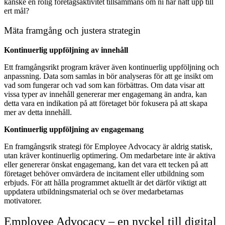
kanske en rolig företagsaktivitet tillsammans om ni har nått upp till
ert mål?
Mäta framgång och justera strategin
Kontinuerlig uppföljning av innehåll
Ett framgångsrikt program kräver även kontinuerlig uppföljning och
anpassning. Data som samlas in bör analyseras för att ge insikt om
vad som fungerar och vad som kan förbättras. Om data visar att
vissa typer av innehåll genererar mer engagemang än andra, kan
detta vara en indikation på att företaget bör fokusera på att skapa
mer av detta innehåll.
Kontinuerlig uppföljning av engagemang
En framgångsrik strategi för Employee Advocacy är aldrig statisk,
utan kräver kontinuerlig optimering. Om medarbetare inte är aktiva
eller genererar önskat engagemang, kan det vara ett tecken på att
företaget behöver omvärdera de incitament eller utbildning som
erbjuds. För att hålla programmet aktuellt är det därför viktigt att
uppdatera utbildningsmaterial och se över medarbetarnas
motivatorer.
Employee Advocacy –
en nyckel till digital