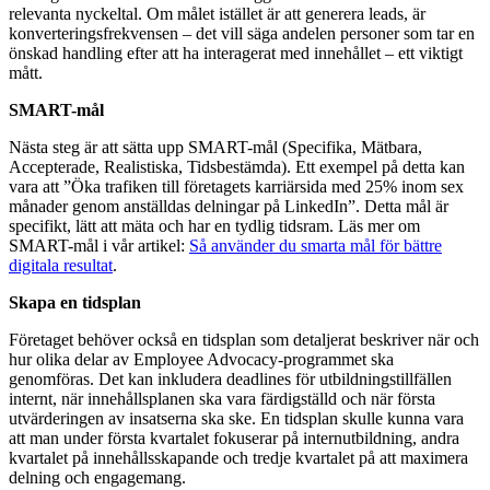
relevanta nyckeltal. Om målet istället är att generera leads, är
konverteringsfrekvensen – det vill säga andelen personer som tar en
önskad handling efter att ha interagerat med innehållet – ett viktigt
mått.
SMART-mål
Nästa steg är att sätta upp SMART-mål (Specifika, Mätbara,
Accepterade, Realistiska, Tidsbestämda). Ett exempel på detta kan
vara att ”Öka trafiken till företagets karriärsida med 25% inom sex
månader genom anställdas delningar på LinkedIn”. Detta mål är
specifikt, lätt att mäta och har en tydlig tidsram. Läs mer om
SMART-mål i vår artikel:
Så använder du smarta mål för bättre
digitala resultat
.
Skapa en tidsplan
Företaget behöver också en tidsplan som detaljerat beskriver när och
hur olika delar av Employee Advocacy-programmet ska
genomföras. Det kan inkludera deadlines för utbildningstillfällen
internt, när innehållsplanen ska vara färdigställd och när första
utvärderingen av insatserna ska ske. En tidsplan skulle kunna vara
att man under första kvartalet fokuserar på internutbildning, andra
kvartalet på innehållsskapande och tredje kvartalet på att maximera
delning och engagemang.