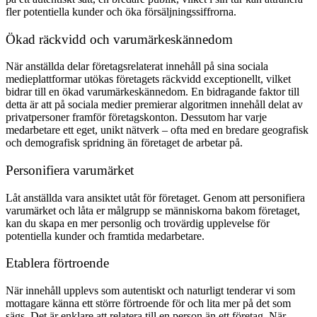
fler potentiella kunder och öka försäljningssiffrorna.
Ökad räckvidd och varumärkeskännedom
När anställda delar företagsrelaterat innehåll på sina sociala
medieplattformar utökas företagets räckvidd exceptionellt, vilket
bidrar till en ökad varumärkeskännedom. En bidragande faktor till
detta är att på sociala medier premierar algoritmen innehåll delat av
privatpersoner framför företagskonton. Dessutom har varje
medarbetare ett eget, unikt nätverk – ofta med en bredare geografisk
och demografisk spridning än företaget de arbetar på.
Personifiera varumärket
Låt anställda vara ansiktet utåt för företaget. Genom att personifiera
varumärket och låta er målgrupp se människorna bakom företaget,
kan du skapa en mer personlig och trovärdig upplevelse för
potentiella kunder och framtida medarbetare.
Etablera förtroende
När innehåll upplevs som autentiskt och naturligt tenderar vi som
mottagare känna ett större förtroende för och lita mer på det som
sägs. Det är enklare att relatera till en person än ett företag. När