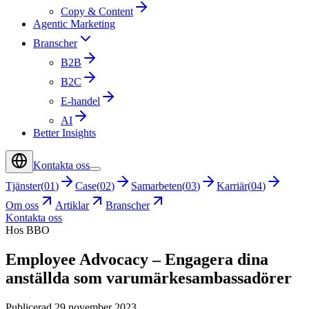
Copy & Content
Agentic Marketing
Branscher
B2B
B2C
E-handel
AI
Better Insights
Kontakta oss
Tjänster
(
01
)
Case
(
02
)
Samarbeten
(
03
)
Karriär
(
04
)
Om oss
Artiklar
Branscher
Kontakta oss
Hos BBO
Employee Advocacy – Engagera dina
anställda som varumärkesambassadörer
Publicerad 29 november 2023