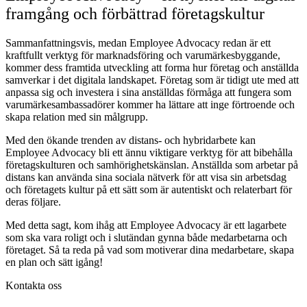
framgång och förbättrad företagskultur
Sammanfattningsvis, medan Employee Advocacy redan är ett
kraftfullt verktyg för marknadsföring och varumärkesbyggande,
kommer dess framtida utveckling att forma hur företag och anställda
samverkar i det digitala landskapet. Företag som är tidigt ute med att
anpassa sig och investera i sina anställdas förmåga att fungera som
varumärkesambassadörer kommer ha lättare att inge förtroende och
skapa relation med sin målgrupp.
Med den ökande trenden av distans- och hybridarbete kan
Employee Advocacy bli ett ännu viktigare verktyg för att bibehålla
företagskulturen och samhörighetskänslan. Anställda som arbetar på
distans kan använda sina sociala nätverk för att visa sin arbetsdag
och företagets kultur på ett sätt som är autentiskt och relaterbart för
deras följare.
Med detta sagt, kom ihåg att Employee Advocacy är ett lagarbete
som ska vara roligt och i slutändan gynna både medarbetarna och
företaget. Så ta reda på vad som motiverar dina medarbetare, skapa
en plan och sätt igång!
Kontakta oss