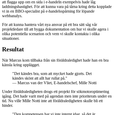
att flagga upp om en sida i e-handeln exempelvis hade låg
laddningshastighet. För att kunna vara på tårna kring detta kopplade
vi in en BBO-specialist på e-handelsspårning för löpande
webbanalys.
För att kunna hantera vårt nya ansvar på ett bra sätt såg vår
projektledare till att bygga dokumentation om hur vi skulle agera i
olika potentiella scenarion och vem vi skulle kontakta i olika
situationer.
Resultat
När Marcus kom tillbaka från sin föräldraledighet hade han en bra
känsla kring upplägget.
"Det kändes bra, som att mycket hade gjorts. Det
kändes skönt att allt har rullat på."
— Marcus van der Vliet, E-handelschef, Mille Notti
Under föräldraledigheten drogs ett projekt för sökmotoroptimering
igång. Det hade varit med på agendan men inte prioriterats under en
tid. Nu ville Mille Notti inte att föräldraledigheten skulle bli ett
hinder.
"Den kompetensen har vi inte internt idag, så det är