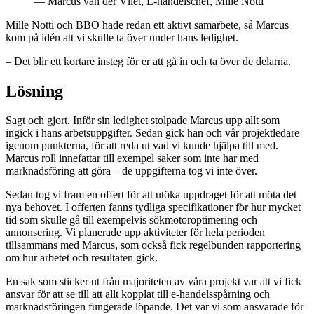
— Marcus van der Vliet, E-handelschef, Mille Notti
Mille Notti och BBO hade redan ett aktivt samarbete, så Marcus
kom på idén att vi skulle ta över under hans ledighet.
– Det blir ett kortare insteg för er att gå in och ta över de delarna.
Lösning
Sagt och gjort. Inför sin ledighet stolpade Marcus upp allt som
ingick i hans arbetsuppgifter. Sedan gick han och vår projektledare
igenom punkterna, för att reda ut vad vi kunde hjälpa till med.
Marcus roll innefattar till exempel saker som inte har med
marknadsföring att göra – de uppgifterna tog vi inte över.
Sedan tog vi fram en offert för att utöka uppdraget för att möta det
nya behovet. I offerten fanns tydliga specifikationer för hur mycket
tid som skulle gå till exempelvis sökmotoroptimering och
annonsering. Vi planerade upp aktiviteter för hela perioden
tillsammans med Marcus, som också fick regelbunden rapportering
om hur arbetet och resultaten gick.
En sak som sticker ut från majoriteten av våra projekt var att vi fick
ansvar för att se till att allt kopplat till e-handelsspårning och
marknadsföringen fungerade löpande. Det var vi som ansvarade för