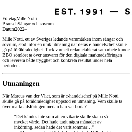
Företag
Mille Notti
Bransch
Sängar och sovrum
Datum
2022–
Mille Notti, ett av Sveriges ledande varumärken inom sängar och
sovrum, stod inför en unik utmaning när deras e-handelschef skulle
gå på föräldraledighet. Tack vare ett redan etablerat samarbete kunde
BBO sömlöst ta över ansvaret för den digitala marknadsföringen
och leverera både trygghet och konkreta resultat under hela
perioden.
Utmaningen
När Marcus van der Vliet, som är e-handelschef på Mille Notti,
skulle gå på föräldraledighet uppstod en utmaning. Vem skulle ta
över marknadsföringen medan han var borta?
"Det kändes inte som att en vikarie skulle skapa så
mycket värde. Det hade tagit några månader av
inkörning, sedan hade det varit sommar…"