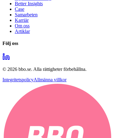
Better Insights
Case
Samarbeten
Karriär
Om oss
Artiklar
Följ oss
©
2026
bbo.se.
Alla rättigheter förbehållna.
Integritetspolicy
Allmänna villkor