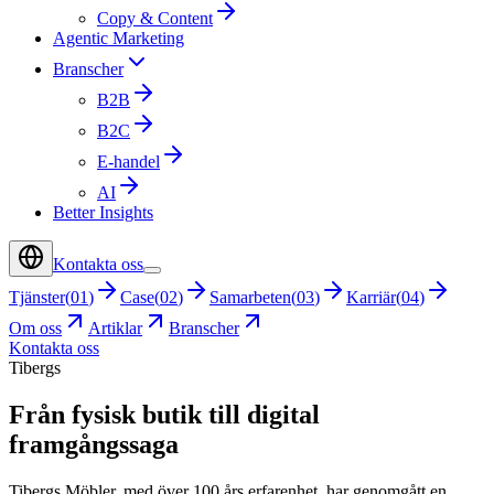
Copy & Content
Agentic Marketing
Branscher
B2B
B2C
E-handel
AI
Better Insights
Kontakta oss
Tjänster
(
01
)
Case
(
02
)
Samarbeten
(
03
)
Karriär
(
04
)
Om oss
Artiklar
Branscher
Kontakta oss
Tibergs
Från fysisk butik till digital
framgångssaga
Tibergs Möbler, med över 100 års erfarenhet, har genomgått en