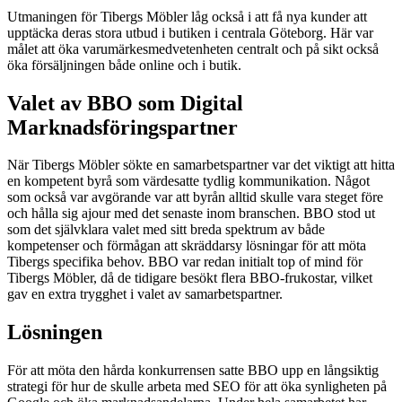
Utmaningen för Tibergs Möbler låg också i att få nya kunder att
upptäcka deras stora utbud i butiken i centrala Göteborg. Här var
målet att öka varumärkesmedvetenheten centralt och på sikt också
öka försäljningen både online och i butik.
Valet av BBO som Digital
Marknadsföringspartner
När Tibergs Möbler sökte en samarbetspartner var det viktigt att hitta
en kompetent byrå som värdesatte tydlig kommunikation. Något
som också var avgörande var att byrån alltid skulle vara steget före
och hålla sig ajour med det senaste inom branschen. BBO stod ut
som det självklara valet med sitt breda spektrum av både
kompetenser och förmågan att skräddarsy lösningar för att möta
Tibergs specifika behov. BBO var redan initialt top of mind för
Tibergs Möbler, då de tidigare besökt flera BBO-frukostar, vilket
gav en extra trygghet i valet av samarbetspartner.
Lösningen
För att möta den hårda konkurrensen satte BBO upp en långsiktig
strategi för hur de skulle arbeta med SEO för att öka synligheten på