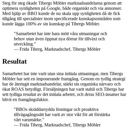
Steg för steg ökade Tibergs Möbler marknadsandelarna genom att
optimera synligheten på Google, både organiskt och via annonser.
Med hjälp av BBO kunde de nu skala upp synligheten då de fick
tillgång till specialister inom specificerade kunskapsområden som
kunde lägga 100% av sin kunskap på Tibergs Möbler.
"Samarbetet har inte bara mött våra utmaningar och
behov utan även öppnat nya dörrar för tillväxt och
utveckling."
— Frida Tiberg, Marknadschef, Tibergs Möbler
Resultat
Samarbetet har inte varit utan sina initiala utmaningar, men Tibergs
Möbler har sett en imponerande framgång. Genom en tydlig strategi
har de återtagit marknadsandelar, stärkt sin organiska närvaro och
ökat ROAS betydligt. Försäljningen har varit stabil och Tibergs har
sett tydliga resultat av det initiala arbetet, och deras SEO-insatser har
blivit en framgångsfaktor.
"BBOs skräddarsydda lösningar och proaktiva
tillvägagångssätt har varit av stor vikt för att förstärka
vårt varumärke."
— Frida Tiberg, Marknadschef, Tibergs Möbler