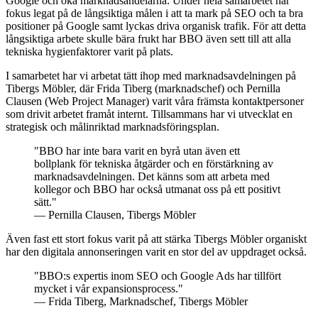
Google och öka marknadsandelarna. Under hela samarbetet har
fokus legat på de långsiktiga målen i att ta mark på SEO och ta bra
positioner på Google samt lyckas driva organisk trafik. För att detta
långsiktiga arbete skulle bära frukt har BBO även sett till att alla
tekniska hygienfaktorer varit på plats.
I samarbetet har vi arbetat tätt ihop med marknadsavdelningen på
Tibergs Möbler, där Frida Tiberg (marknadschef) och Pernilla
Clausen (Web Project Manager) varit våra främsta kontaktpersoner
som drivit arbetet framåt internt. Tillsammans har vi utvecklat en
strategisk och målinriktad marknadsföringsplan.
"BBO har inte bara varit en byrå utan även ett
bollplank för tekniska åtgärder och en förstärkning av
marknadsavdelningen. Det känns som att arbeta med
kollegor och BBO har också utmanat oss på ett positivt
sätt."
— Pernilla Clausen, Tibergs Möbler
Även fast ett stort fokus varit på att stärka Tibergs Möbler organiskt
har den digitala annonseringen varit en stor del av uppdraget också.
"BBO:s expertis inom SEO och Google Ads har tillfört
mycket i vår expansionsprocess."
— Frida Tiberg, Marknadschef, Tibergs Möbler