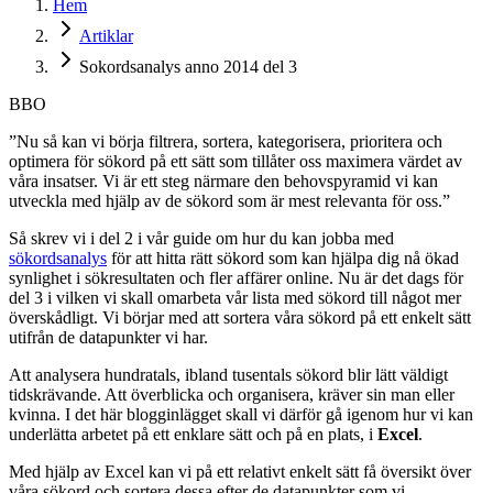
Hem
Artiklar
Sokordsanalys anno 2014 del 3
BBO
”Nu så kan vi börja filtrera, sortera, kategorisera, prioritera och
optimera för sökord på ett sätt som tillåter oss maximera värdet av
våra insatser. Vi är ett steg närmare den behovspyramid vi kan
utveckla med hjälp av de sökord som är mest relevanta för oss.”
Så skrev vi i del 2 i vår guide om hur du kan jobba med
sökordsanalys
för att hitta rätt sökord som kan hjälpa dig nå ökad
synlighet i sökresultaten och fler affärer online. Nu är det dags för
del 3 i vilken vi skall omarbeta vår lista med sökord till något mer
överskådligt. Vi börjar med att sortera våra sökord på ett enkelt sätt
utifrån de datapunkter vi har.
Att analysera hundratals, ibland tusentals sökord blir lätt väldigt
tidskrävande. Att överblicka och organisera, kräver sin man eller
kvinna. I det här blogginlägget skall vi därför gå igenom hur vi kan
underlätta arbetet på ett enklare sätt och på en plats, i
Excel
.
Med hjälp av Excel kan vi på ett relativt enkelt sätt få översikt över
våra sökord och sortera dessa efter de datapunkter som vi