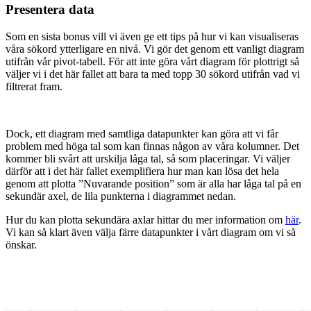
Presentera data
Som en sista bonus vill vi även ge ett tips på hur vi kan visualiseras
våra sökord ytterligare en nivå. Vi gör det genom ett vanligt diagram
utifrån vår pivot-tabell. För att inte göra vårt diagram för plottrigt så
väljer vi i det här fallet att bara ta med topp 30 sökord utifrån vad vi
filtrerat fram.
Dock, ett diagram med samtliga datapunkter kan göra att vi får
problem med höga tal som kan finnas någon av våra kolumner. Det
kommer bli svårt att urskilja låga tal, så som placeringar. Vi väljer
därför att i det här fallet exemplifiera hur man kan lösa det hela
genom att plotta ”Nuvarande position” som är alla har låga tal på en
sekundär axel, de lila punkterna i diagrammet nedan.
Hur du kan plotta sekundära axlar hittar du mer information om
här
.
Vi kan så klart även välja färre datapunkter i vårt diagram om vi så
önskar.