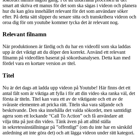
smart att skriva ett manus för det som ska sägas i videon och planera
hur du kan göra innehållet relevant för det som användare söker
efter. På detta sätt slipper du senare sitta och transkribera videon och
oroa dig för om youtube kommer tycka det är relevant nog.
Relevant filnamn
När produktionen är färdig och du har en videofil som ska laddas
upp är det viktigt att du döper den korrekt. Använd ett relevant
filnamn på videofilen baserat på sökordsanalysen. Detta kan med
fördel vara en kortare version av titel.
Titel
Nu är det dags att ladda upp videon på Youtube! Här finns det ett
antal fält som är viktiga att fylla i för att din video ska ranka väl, det
första är titeln. Titel kan vara ett av de viktigaste och ett av de
svåraste elementen att pricka rätt. Titeln ska vara säljande och
beskrivande. Den ska innehålla det valda sökordet, men samtidigt
agera som ett lockande “Call To Action” och få användare att
vilja titta på just din video. Tänk även på att alltid ställa
in sekretessinställningar på ”offentligt” (om du inte har en särskild
anledning att inte göra det) och att lägga videon under rätt kategori.