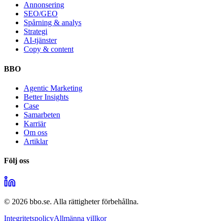
Annonsering
SEO/GEO
Spårning & analys
Strategi
AI-tjänster
Copy & content
BBO
Agentic Marketing
Better Insights
Case
Samarbeten
Karriär
Om oss
Artiklar
Följ oss
©
2026
bbo.se.
Alla rättigheter förbehållna.
Integritetspolicy
Allmänna villkor