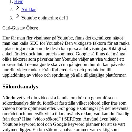
Hem
Artiklar
Youtube optimering del 1
Carl-Gustav Öberg
Hur får man fler visningar på Youtube, finns det egentligen något
man kan kalla SEO för Youtube? Den viktigaste faktorn för att ranka
i placeringarna är som de flesta kan gissa antal visningar. Riktigt så
enkelt är det dock inte, precis som med Google så finns det många
olika faktorer som påverkar hur Youtube väljer att visa videor i ett
sökresultat. I denna guide ska vi nu gå igenom hur du kan påverka
hur din video rankar. Från förberedelser och produktion till
uppladdning av video och spridning på alla tillgängliga plattformar.
Sökordsanalys
När du vet vad din video ska handla om bör du genomföra en
sökordsanalys där du försöker fastställa vilket sökord eller fras som
videon borde optimeras efter. Gör google sökningar på det relevanta
området och undersök vilka titlar används redan, vad kan du lära dig
från dem? Hitta “video sökord” i SERP:en. Använd även både
Youtube keyword tool och Google keyword planner för att se vart
volymen ligger. En bra sökordsanalys kommer vara viktig som