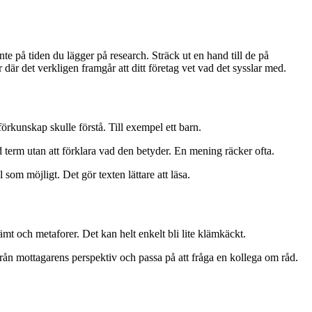
te på tiden du lägger på research. Sträck ut en hand till de på
er där det verkligen framgår att ditt företag vet vad det sysslar med.
 förkunskap skulle förstå. Till exempel ett barn.
d term utan att förklara vad den betyder. En mening räcker ofta.
som möjligt. Det gör texten lättare att läsa.
kämt och metaforer. Det kan helt enkelt bli lite klämkäckt.
n från mottagarens perspektiv och passa på att fråga en kollega om råd.