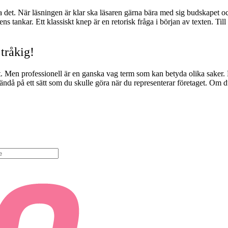
a det. När läsningen är klar ska läsaren gärna bära med sig budskapet oc
ns tankar. Ett klassiskt knep är en retorisk fråga i början av texten. Ti
 tråkig!
tigt. Men professionell är en ganska vag term som kan betyda olika saker
r ändå på ett sätt som du skulle göra när du representerar företaget. Om 