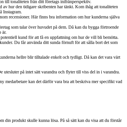
 till tonaliteten från ditt företags inifrånperspektiv.
d av hur den tidigare skribenten har tänkt. Kom ihåg att tonaliteten
på Instagram.
enom recensioner. Här finns bra information om hur kunderna själva
öretag som talar över huvudet på dem. Då kan du bygga förtroende
p är.
potentiell kund för att få en uppfattning om hur de vill bli bemötta.
kunder. Du får använda ditt sunda förnuft för att sålla bort det som
derna hellre blir tilltalade enkelt och tydligt. Då kan det vara värt
utesluter på intet sätt varandra och flyter till viss del in i varandra.
n ny medarbetare kan det därför vara bra att beskriva mer specifikt vad
om din produkt skulle kunna lösa. På så sätt kan du visa att du förstår