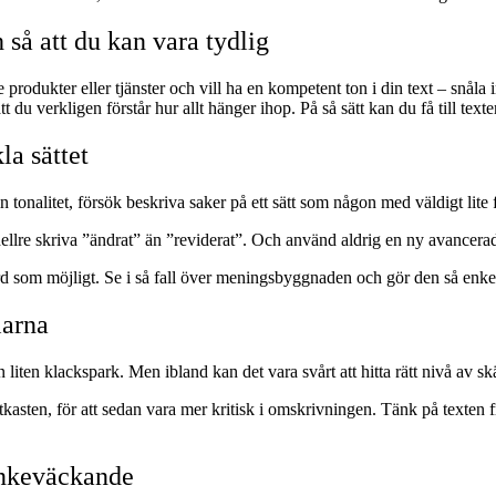
 så att du kan vara tydlig
odukter eller tjänster och vill ha en kompetent ton i din text – snåla in
tt du verkligen förstår hur allt hänger ihop. På så sätt kan du få till text
la sättet
n tonalitet, försök beskriva saker på ett sätt som någon med väldigt lite
hellre skriva ”ändrat” än ”reviderat”. Och använd aldrig en ny avancera
d som möjligt. Se i så fall över meningsbyggnaden och gör den så enkel 
larna
n liten klackspark. Men ibland kan det vara svårt att hitta rätt nivå av s
 i utkasten, för att sedan vara mer kritisk i omskrivningen. Tänk på texte
tankeväckande