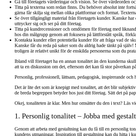
Gå till företagets värderingar och vision. Se över värdeorden och h
Titta på texterna som redan finns. Du behöver absolut inte forts
gärna får skilja sig mellan olika plattformar och format. Texter
Se över tillgängligt material från företagets kunder. Kanske h
uttrycker sig och ser på ditt företag.
Titta på kundrecensioner och omdömen för företag med liknand
hos din målgrupp genom att fokusera på lättförstått språk, förkl
Kontakta kunder eller potentiella kunder för att fråga vad de sku
Kanske får du reda på saker som du aldrig hade tänkt på själv! M
troligen är relativt unikt för de enskilda personerna som du prat
Ibland vill företaget ha en annan tonalitet än den kunderna skul
att ta en diskussion om det, eftersom det kan få stor påverkan 
Personlig, professionell, lättsam, pedagogisk, inspirerande och hj
Det är lite det som är knepigt med tonalitet, att det blir subjek
de breda begreppen betyder hos just ditt företag. Sätt det på pap
Okej, tonaliteten är klar. Men hur omsätter du den i text? Läs vid
1. Personlig tonalitet – Jobba med gestal
Genom att arbeta med gestaltning kan du få till en personlig tona
kundens utmaningar. Inspiration till gestaltning kan du hitta i ku