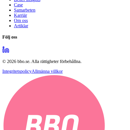
Case
Samarbeten
Karriär
Om oss
Artiklar
Följ oss
©
2026
bbo.se.
Alla rättigheter förbehållna.
Integritetspolicy
Allmänna villkor