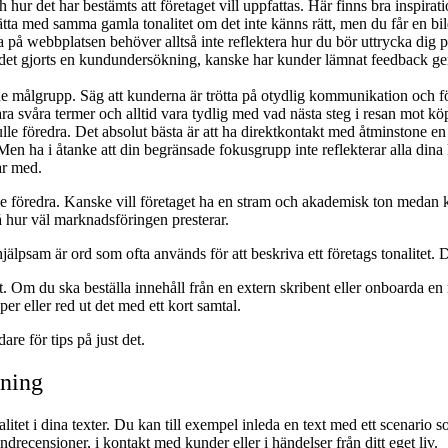
ur det har bestämts att företaget vill uppfattas. Här finns bra inspiration
ätta med samma gamla tonalitet om det inte känns rätt, men du får en bil
na på webbplatsen behöver alltså inte reflektera hur du bör uttrycka dig 
ar det gjorts en kundundersökning, kanske har kunder lämnat feedback g
e målgrupp. Säg att kunderna är trötta på otydlig kommunikation och f
ara svåra termer och alltid vara tydlig med vad nästa steg i resan mot kö
lle föredra. Det absolut bästa är att ha direktkontakt med åtminstone en 
en ha i åtanke att din begränsade fokusgrupp inte reflekterar alla dina 
ar med.
le föredra. Kanske vill företaget ha en stram och akademisk ton medan kun
på hur väl marknadsföringen presterar.
älpsam är ord som ofta används för att beskriva ett företags tonalitet. De 
tivt. Om du ska beställa innehåll från en extern skribent eller onboarda e
per eller red ut det med ett kort samtal.
are för tips på just det.
tning
litet i dina texter. Du kan till exempel inleda en text med ett scenario s
ndrecensioner, i kontakt med kunder eller i händelser från ditt eget liv.