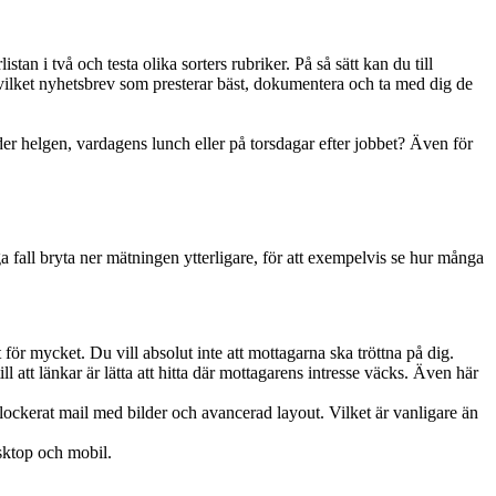
an i två och testa olika sorters rubriker. På så sätt kan du till
t vilket nyhetsbrev som presterar bäst, dokumentera och ta med dig de
der helgen, vardagens lunch eller på torsdagar efter jobbet? Även för
 fall bryta ner mätningen ytterligare, för att exempelvis se hur många
 för mycket. Du vill absolut inte att mottagarna ska tröttna på dig.
 att länkar är lätta att hitta där mottagarens intresse väcks. Även här
blockerat mail med bilder och avancerad layout. Vilket är vanligare än
esktop och mobil.