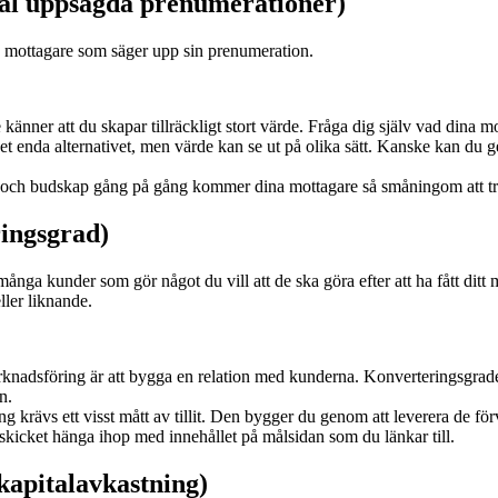
ntal uppsagda prenumerationer)
a mottagare som säger upp sin prenumeration.
känner att du skapar tillräckligt stort värde. Fråga dig själv vad dina 
et enda alternativet, men värde kan se ut på olika sätt. Kanske kan du g
och budskap gång på gång kommer dina mottagare så småningom att trö
ringsgrad)
ånga kunder som gör något du vill att de ska göra efter att ha fått ditt
ller liknande.
knadsföring är att bygga en relation med kunderna. Konverteringsgrade
n.
g krävs ett visst mått av tillit. Den bygger du genom att leverera de förvän
skicket hänga ihop med innehållet på målsidan som du länkar till.
kapitalavkastning)