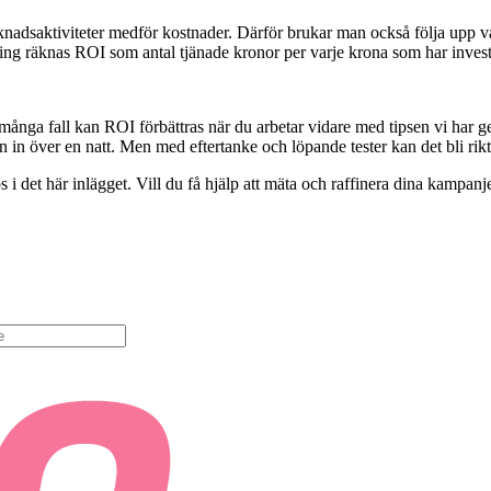
knadsaktiviteter medför kostnader. Därför brukar man också följa upp vad 
ng räknas ROI som antal tjänade kronor per varje krona som har invest
ånga fall kan ROI förbättras när du arbetar vidare med tipsen vi har g
n in över en natt. Men med eftertanke och löpande tester kan det bli riktig
s i det här inlägget. Vill du få hjälp att mäta och raffinera dina kampanje