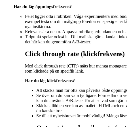
Har du låg öppningsfrekvens?
Felet ligger ofta i rubriken. Våga experimentera med budska
exempel testa om din målgrupp föredrar en spexig eller lå
nya insikterna.
Relevans är a och o. Anpassa rubriker, erbjudanden och a
Tidpunkt spelar också in. Ditt mail ska gärna landa i inko
det här kan du genomföra A/B-tester.
Click through rate (klickfrekvens)
Med click through rate (CTR) mäts hur många mottagare som
som klickade på en specifik länk.
Har du låg klickfrekvens?
Att skicka mail för ofta kan påverka både öppningsfr
Se över om du kan vara tydligare. Förmedlar du verkl
kan du använda A/B-tester för att se vad som går 
Skicka alltid en version av mailet i HTML och en ve
du kanske tror.
Se till att nyhetsbrevet är mobilvänligt! Många läser