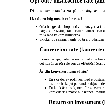
Opt-out / unsubscribe rate (a
Din unsubscribe rate baseras på hur många av din
Har du en hög unsubscribe rate?
Ofta hänger det ihop med att mottagarna inte 
något sätt? Många tänker att rabattkoder är d
följa med bakom kulisserna.
Skickar du samma gamla trötta erbjudanden 
Conversion rate (konverte
Konverteringsgraden är en indikator på hur m
det kan även röra sig om en offertförfrågan e
Är din konverteringsgrad låg?
En stor del av poängen med e-postmar
tester och skapat passande erbjudande
Ett klick är en sak, men för konverterin
konvertering måste budskapet i mailut
Return on investment (