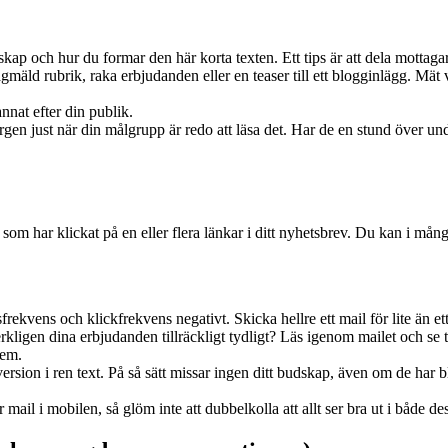
p och hur du formar den här korta texten. Ett tips är att dela mottagarlist
gmäld rubrik, raka erbjudanden eller en teaser till ett blogginlägg. Mä
nnat efter din publik.
rgen just när din målgrupp är redo att läsa det. Har de en stund över un
 har klickat på en eller flera länkar i ditt nyhetsbrev. Du kan i många
ekvens och klickfrekvens negativt. Skicka hellre ett mail för lite än ett
igen dina erbjudanden tillräckligt tydligt? Läs igenom mailet och se till
hem.
rsion i ren text. På så sätt missar ingen ditt budskap, även om de har 
 mail i mobilen, så glöm inte att dubbelkolla att allt ser bra ut i både d