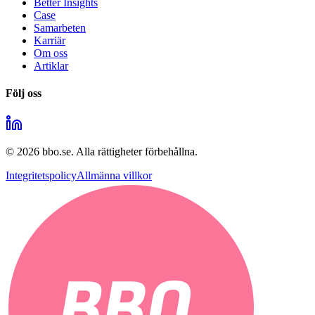
Better Insights
Case
Samarbeten
Karriär
Om oss
Artiklar
Följ oss
©
2026
bbo.se.
Alla rättigheter förbehållna.
Integritetspolicy
Allmänna villkor