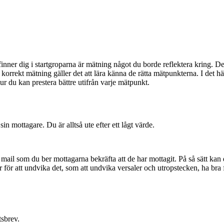
nner dig i startgroparna är mätning något du borde reflektera kring. Det
 korrekt mätning gäller det att lära känna de rätta mätpunkterna. I det h
r du kan prestera bättre utifrån varje mätpunkt.
 mottagare. Du är alltså ute efter ett lågt värde.
 mail som du ber mottagarna bekräfta att de har mottagit. På så sätt kan d
 för att undvika det, som att undvika versaler och utropstecken, ha bra 
sbrev.